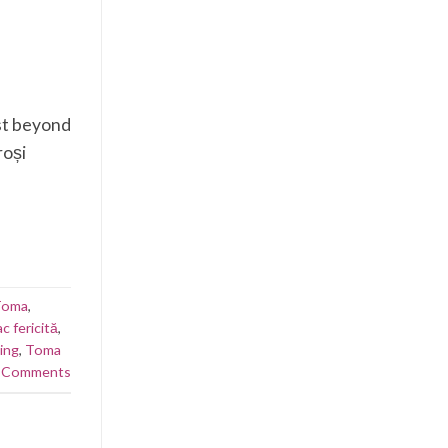
ost beyond
roși
Toma
,
ac fericită
,
ving
,
Toma
Comments