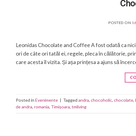
Cho
POSTED ON
1
Leonidas Chocolate and Coffee A fost odată ca niciod
ori de câte ori tatăl ei, regele, pleca în călătorie, p
care acesta îl vizita. Și așa prințesa a ajuns să încer
CO
Posted in
Evenimente
|
Tagged
andra
,
chocoholic
,
chocolate
,
de andra
,
romania
,
Timișoara
,
tmliving