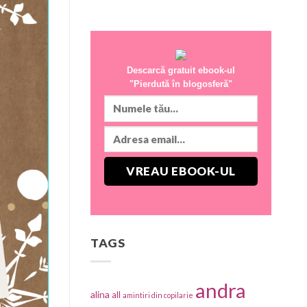
Descarcă gratuit ebook-ul
"Pierdută în blogosferă"
TAGS
andra
alina
all
amintiri din copilarie