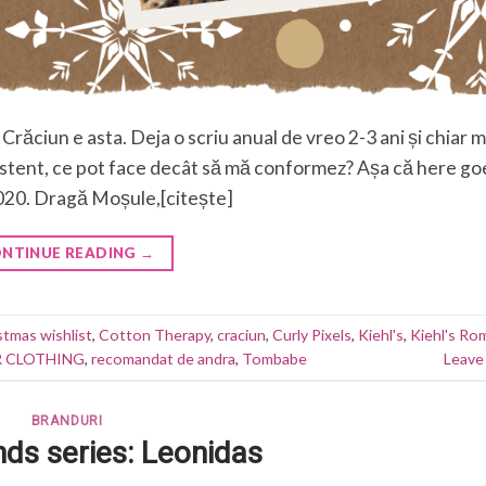
ciun e asta. Deja o scriu anual de vreo 2-3 ani și chiar 
istent, ce pot face decât să mă conformez? Așa că here go
020. Dragă Moșule,[citește]
NTINUE READING
→
stmas wishlist
,
Cotton Therapy
,
craciun
,
Curly Pixels
,
Kiehl's
,
Kiehl's Ro
 CLOTHING
,
recomandat de andra
,
Tombabe
Leave
BRANDURI
ds series: Leonidas