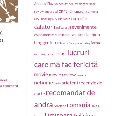
Andra si Flavius
beauty
beauty blogger
book
carti
Cinema City
review
bucuresti
Cinema
craciun
City Shopping City Timisoara
cluj
călătorii
evenimente
editura all
mă
fashion
fashion
evenimente culturale
es,
film
blogger
iarna
foodporn
Flavius
hateg
lucruri
lectura
interviu
jurnal
care mă fac fericită
movie
movie review
muzica
mania
,
nebunie
prieteni
recenzie de
party
 a comment
recomandat de
carte
andra
romania
salas
road trip
Timișoara
tmliving