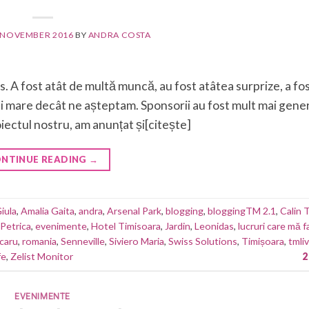
 NOVEMBER 2016
BY
ANDRA COSTA
. A fost atât de multă muncă, au fost atâtea surprize, a f
ai mare decât ne așteptam. Sponsorii au fost mult mai gene
iectul nostru, am anunțat și[citește]
NTINUE READING
→
iula
,
Amalia Gaita
,
andra
,
Arsenal Park
,
blogging
,
bloggingTM 2.1
,
Calin 
Petrica
,
evenimente
,
Hotel Timisoara
,
Jardin
,
Leonidas
,
lucruri care mă f
caru
,
romania
,
Senneville
,
Siviero Maria
,
Swiss Solutions
,
Timișoara
,
tmli
fe
,
Zelist Monitor
2
EVENIMENTE