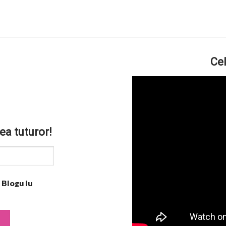
Cel
ea tuturor!
 Blogu lu