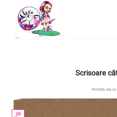
Skip
to
content
Scrisoare că
POSTED ON
20
20