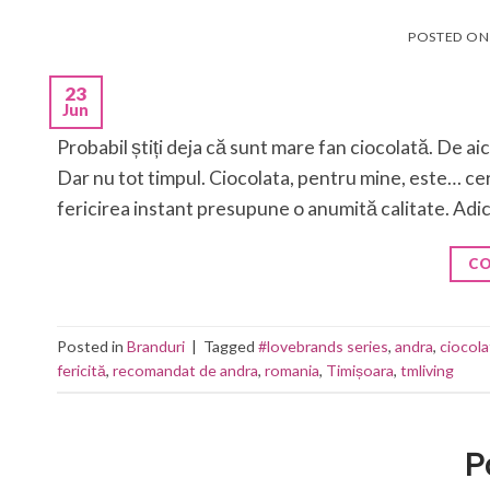
POSTED O
23
Jun
Probabil știți deja că sunt mare fan ciocolată. De 
Dar nu tot timpul. Ciocolata, pentru mine, este… cert
fericirea instant presupune o anumită calitate. Adi
CO
Posted in
Branduri
|
Tagged
#lovebrands series
,
andra
,
ciocola
fericită
,
recomandat de andra
,
romania
,
Timișoara
,
tmliving
P