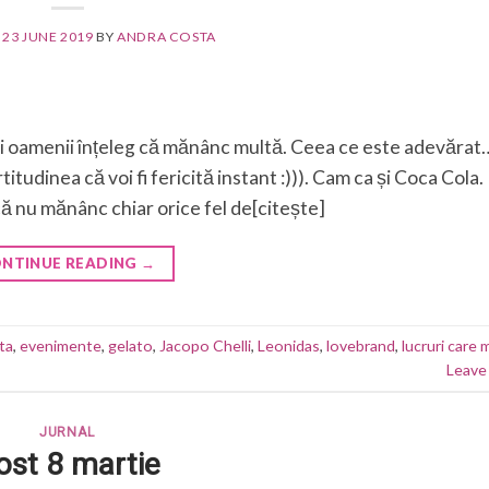
N
23 JUNE 2019
BY
ANDRA COSTA
aici oamenii înțeleg că mănânc multă. Ceea ce este adevărat
itudinea că voi fi fericită instant :))). Cam ca și Coca Cola
că nu mănânc chiar orice fel de[citește]
NTINUE READING
→
ta
,
evenimente
,
gelato
,
Jacopo Chelli
,
Leonidas
,
lovebrand
,
lucruri care 
Leave
JURNAL
ost 8 martie