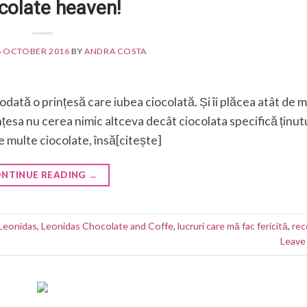
colate heaven!
6 OCTOBER 2016
BY
ANDRA COSTA
ată o prințesă care iubea ciocolată. Și îi plăcea atât de m
rințesa nu cerea nimic altceva decât ciocolata specifică ținut
ce multe ciocolate, însă[citește]
NTINUE READING
→
Leonidas
,
Leonidas Chocolate and Coffe
,
lucruri care mă fac fericită
,
re
Leave