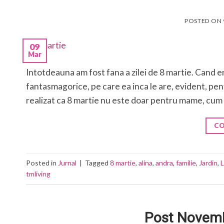
POSTED ON
09
Mar
Intotdeauna am fost fana a zilei de 8 martie. Cand e
fantasmagorice, pe care ea inca le are, evident, pentr
realizat ca 8 martie nu este doar pentru mame, cum
CO
Posted in
Jurnal
|
Tagged
8 martie
,
alina
,
andra
,
familie
,
Jardin
,
tmliving
Post Novemb