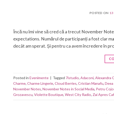
POSTED ON
13
Încă nu îmi vine să cred că a trecut November Notes
expectations. Numărul de participanți a fost clar m
decât am sperat. Și pentru ca avem încredere în pro
CO
Posted in
Evenimente
|
Tagged
7istudio
,
Adaconi
,
Alexandra G
Charme
,
Charme Lingerie
,
Cloud Berries
,
Cristian Manafu
,
Deea 
November Notes
,
November Notes in Social Media
,
Petru Cojo
Grozavescu
,
Violette Boutique
,
West City Radio
,
Zai Apres Ca