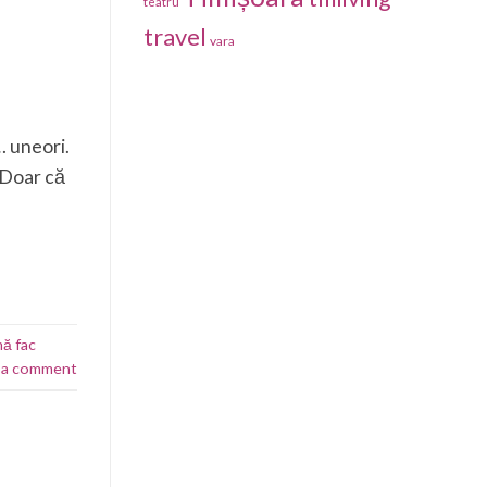
teatru
travel
vara
… uneori.
. Doar că
mă fac
 a comment