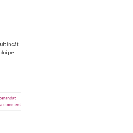
ult încât
ului pe
comandat
 a comment