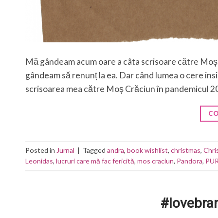
Mă gândeam acum oare a câta scrisoare către Moș Cră
gândeam să renunț la ea. Dar când lumea o cere ins
scrisoarea mea către Moș Crăciun în pandemicul 2
CO
Posted in
Jurnal
|
Tagged
andra
,
book wishlist
,
christmas
,
Chri
Leonidas
,
lucruri care mă fac fericită
,
mos craciun
,
Pandora
,
PUR
#lovebran