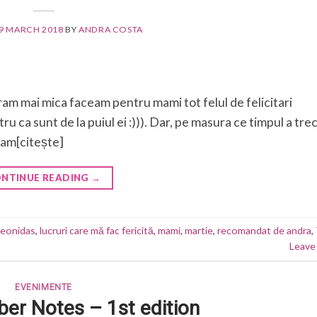
9 MARCH 2018
BY
ANDRA COSTA
ram mai mica faceam pentru mami tot felul de felicitari
u ca sunt de la puiul ei :))). Dar, pe masura ce timpul a tre
 am[citește]
NTINUE READING
→
Leonidas
,
lucruri care mă fac fericită
,
mami
,
martie
,
recomandat de andra
,
Leave
EVENIMENTE
er Notes – 1st edition