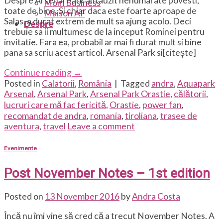
Despre Arsenal Park am auzit nenumarate povesti,
Mom Business
toate de bine. Si chiar daca este foarte aproape de
Maison AF
Salas, a durat extrem de mult sa ajung acolo. Deci
Despre
trebuie sa ii multumesc de la inceput Rominei pentru
invitatie. Fara ea, probabil ar mai fi durat mult si bine
pana sa scriu acest articol. Arsenal Park si[citește]
Continue reading
→
Posted in
Calatorii
,
România
|
Tagged
andra
,
Aquapark
Arsenal
,
Arsenal Park
,
Arsenal Park Orastie
,
călătorii
,
lucruri care mă fac fericită
,
Orastie
,
power fan
,
recomandat de andra
,
romania
,
tiroliana
,
trasee de
aventura
,
travel
Leave a comment
Evenimente
Post November Notes – 1st edition
Posted on
13 November 2016
by
Andra Costa
Încă nu îmi vine să cred că a trecut November Notes. A