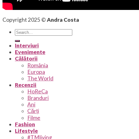
Copyright 2025 ©
Andra Costa
Interviuri
Evenimente
Călătorii
România
Europa
The World
Recenzii
HoReCa
Branduri
Ani
Cărți
Filme
Fashion
Lifestyle
#TMliving