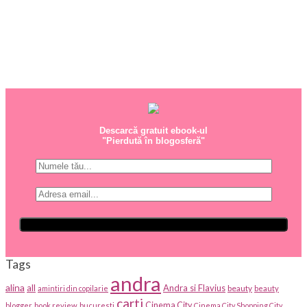
Descarcă gratuit ebook-ul
"Pierdută în blogosferă"
Tags
andra
alina
all
Andra si Flavius
beauty
amintiri din copilarie
beauty
carti
Cinema City
blogger
book review
bucuresti
Cinema City Shopping City