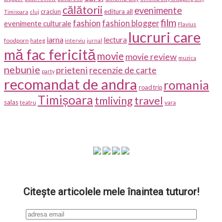
călătorii
evenimente
craciun
editura all
Timisoara
cluj
film
fashion
fashion blogger
evenimente culturale
Flavius
lucruri care
iarna
lectura
foodporn
hateg
interviu
jurnal
mă fac fericită
movie
movie review
muzica
nebunie
prieteni
recenzie de carte
party
recomandat de andra
romania
road trip
Timișoara
travel
tmliving
salas
vara
teatru
Citește articolele mele înaintea tuturor!