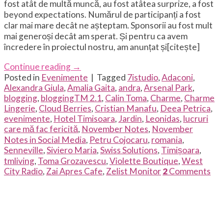
fost atât de multă muncă, au fost atâtea surprize, a fost
beyond expectations. Numărul de participanți a fost
clar mai mare decât ne așteptam. Sponsorii au fost mult
mai generoși decât am sperat. Și pentru ca avem
încredere în proiectul nostru, am anunțat și[citește]
Continue reading
→
Posted in
Evenimente
|
Tagged
7istudio
,
Adaconi
,
Alexandra Giula
,
Amalia Gaita
,
andra
,
Arsenal Park
,
blogging
,
bloggingTM 2.1
,
Calin Toma
,
Charme
,
Charme
Lingerie
,
Cloud Berries
,
Cristian Manafu
,
Deea Petrica
,
evenimente
,
Hotel Timisoara
,
Jardin
,
Leonidas
,
lucruri
care mă fac fericită
,
November Notes
,
November
Notes in Social Media
,
Petru Cojocaru
,
romania
,
Senneville
,
Siviero Maria
,
Swiss Solutions
,
Timișoara
,
tmliving
,
Toma Grozavescu
,
Violette Boutique
,
West
City Radio
,
Zai Apres Cafe
,
Zelist Monitor
2
Comments