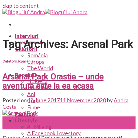
Skip to content
Interviuri
Tag Archives:
Arsenal Park
Evenimente
Călătorii
România
Europa
Calatorii
,
România
The World
Recenzii
Arsenal Park Orastie – unde
HoReCa
aventura este la ea acasa
Branduri
Ani
Posted on
16 June 2017
11 November 2020
by
Andra
Cărți
Costa
Filme
Fashion
16
Lifestyle
Jun
#TMliving
A Facebook Lovestory