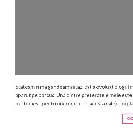
Stateam si ma gandeam astazi cat a evoluat blogul m
aparut pe parcus. Una dintre preferatele mele este 
multumesc pentru incredere pe acesta cale). Imi pl
CO