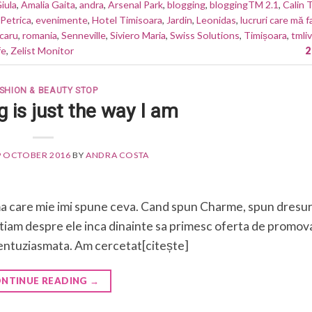
iula
,
Amalia Gaita
,
andra
,
Arsenal Park
,
blogging
,
bloggingTM 2.1
,
Calin 
Petrica
,
evenimente
,
Hotel Timisoara
,
Jardin
,
Leonidas
,
lucruri care mă f
caru
,
romania
,
Senneville
,
Siviero Maria
,
Swiss Solutions
,
Timișoara
,
tmli
fe
,
Zelist Monitor
2
SHION & BEAUTY STOP
 is just the way I am
9 OCTOBER 2016
BY
ANDRA COSTA
ma care mie imi spune ceva. Cand spun Charme, spun dresuri
 Stiam despre ele inca dinainte sa primesc oferta de promova
 entuziasmata. Am cercetat[citește]
NTINUE READING
→