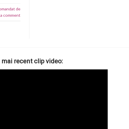
omandat de
 a comment
 mai recent clip video: