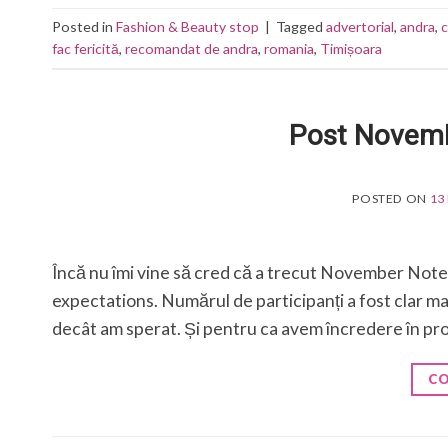
Posted in
Fashion & Beauty stop
|
Tagged
advertorial
,
andra
,
c
fac fericită
,
recomandat de andra
,
romania
,
Timișoara
Post Novemb
POSTED ON
13
Încă nu îmi vine să cred că a trecut November Notes
expectations. Numărul de participanți a fost clar m
decât am sperat. Și pentru ca avem încredere în pro
CO