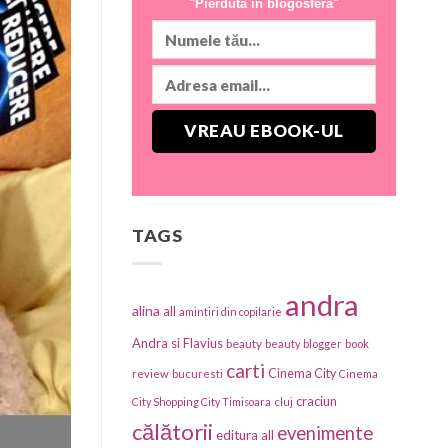
"Pierdută în blogosferă"
TAGS
andra
alina
all
amintiri din copilarie
Andra si Flavius
beauty
beauty blogger
book
carti
Cinema City
review
bucuresti
Cinema
craciun
City Shopping City Timisoara
cluj
călătorii
evenimente
editura all