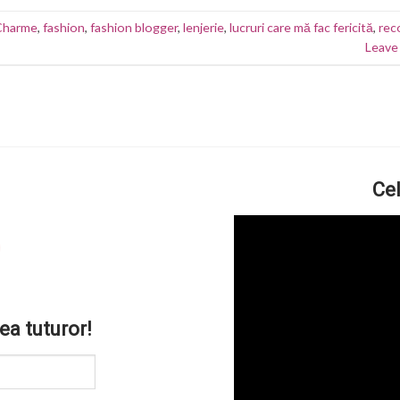
Charme
,
fashion
,
fashion blogger
,
lenjerie
,
lucruri care mă fac fericită
,
rec
Leave
Cel
ea tuturor!