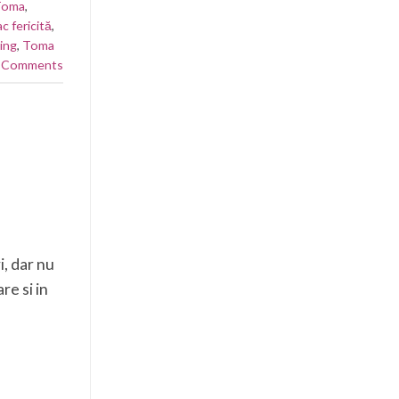
Toma
,
ac fericită
,
ving
,
Toma
Comments
, dar nu
re si in