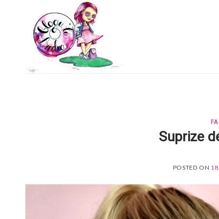
Skip
to
content
FA
Suprize d
POSTED ON
18