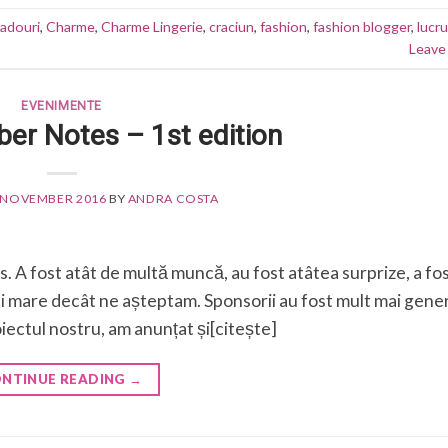
adouri
,
Charme
,
Charme Lingerie
,
craciun
,
fashion
,
fashion blogger
,
lucru
Leave
EVENIMENTE
er Notes – 1st edition
 NOVEMBER 2016
BY
ANDRA COSTA
. A fost atât de multă muncă, au fost atâtea surprize, a f
ai mare decât ne așteptam. Sponsorii au fost mult mai gene
iectul nostru, am anunțat și[citește]
NTINUE READING
→