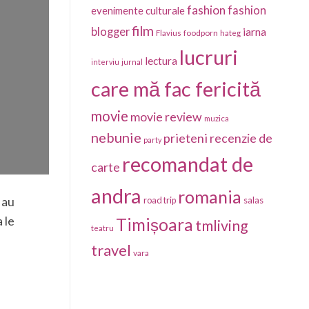
fashion
fashion
evenimente culturale
film
blogger
iarna
foodporn
Flavius
hateg
lucruri
lectura
interviu
jurnal
care mă fac fericită
movie
movie review
muzica
nebunie
prieteni
recenzie de
party
recomandat de
carte
andra
romania
 au
salas
road trip
 le
Timișoara
tmliving
teatru
travel
vara