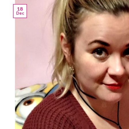
18
Dec