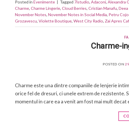
Posted in
Evenimente
|
Tagged
7istudio
,
Adaconi
,
Alexandra G
Charme
,
Charme Lingerie
,
Cloud Berries
,
Cristian Manafu
,
Deea 
November Notes
,
November Notes in Social Media
,
Petru Cojo
Grozavescu
,
Violette Boutique
,
West City Radio
,
Zai Apres Ca
FA
Charme-ing
POSTED ON
2
Charme este una dintre companiile de lenjerie inti
orice fel de dresuri, ci unele extrem de rezistente.
momentul in care ea a venit am fost mai mult decat
CO