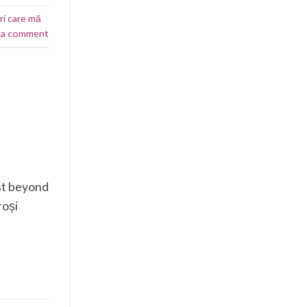
ri care mă
 a comment
ost beyond
roși