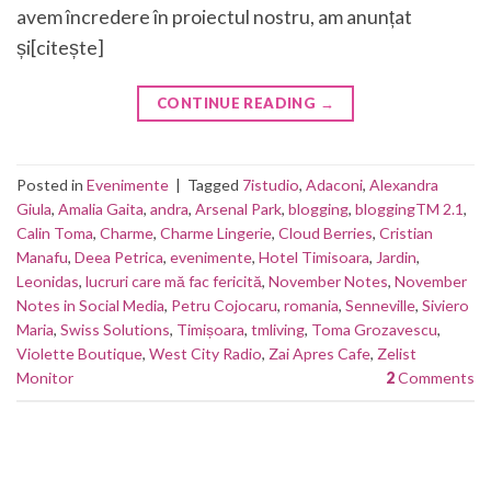
avem încredere în proiectul nostru, am anunțat
și[citește]
CONTINUE READING
→
Posted in
Evenimente
|
Tagged
7istudio
,
Adaconi
,
Alexandra
Giula
,
Amalia Gaita
,
andra
,
Arsenal Park
,
blogging
,
bloggingTM 2.1
,
Calin Toma
,
Charme
,
Charme Lingerie
,
Cloud Berries
,
Cristian
Manafu
,
Deea Petrica
,
evenimente
,
Hotel Timisoara
,
Jardin
,
Leonidas
,
lucruri care mă fac fericită
,
November Notes
,
November
Notes in Social Media
,
Petru Cojocaru
,
romania
,
Senneville
,
Siviero
Maria
,
Swiss Solutions
,
Timișoara
,
tmliving
,
Toma Grozavescu
,
Violette Boutique
,
West City Radio
,
Zai Apres Cafe
,
Zelist
Monitor
2
Comments