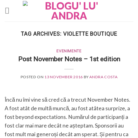
Skip
to
content
TAG ARCHIVES:
VIOLETTE BOUTIQUE
EVENIMENTE
Post November Notes – 1st edition
POSTED ON
13 NOVEMBER 2016
BY
ANDRA COSTA
Încă nu îmi vine să cred că a trecut November Notes.
A fost atât de multă muncă, au fost atâtea surprize, a
fost beyond expectations. Numărul de participanți a
fost clar mai mare decât ne așteptam. Sponsorii au
fost mult mai generoși decât am sperat. Și pentru ca