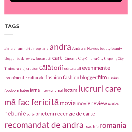
TAGS
andra
alina
all
Andra si Flavius
beauty
amintiri din copilarie
beauty
carti
Cinema City
blogger
book review
bucuresti
Cinema City Shopping City
călătorii
evenimente
craciun
editura all
Timisoara
cluj
film
fashion
fashion blogger
evenimente culturale
Flavius
lucruri care
iarna
lectura
foodporn
hateg
interviu
jurnal
mă fac fericită
movie
movie review
muzica
nebunie
prieteni
recenzie de carte
party
recomandat de andra
romania
road trip