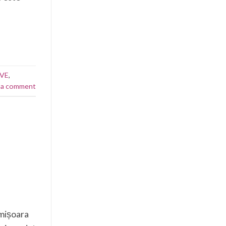
VE
,
 a comment
imișoara