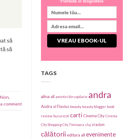
"Pierdută în blogosferă"
uat să
ată să
TAGS
andra
alina
all
shion
,
amintiri din copilarie
 a comment
Andra si Flavius
beauty
beauty blogger
book
carti
Cinema City
review
bucuresti
Cinema
craciun
City Shopping City Timisoara
cluj
călătorii
evenimente
editura all