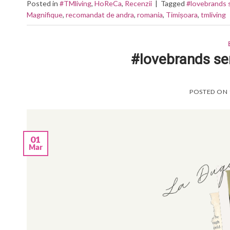
Posted in
#TMliving
,
HoReCa
,
Recenzii
|
Tagged
#lovebrands 
Magnifique
,
recomandat de andra
,
romania
,
Timișoara
,
tmliving
#lovebrands se
POSTED ON
01
Mar