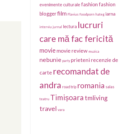
fashion
fashion
evenimente culturale
film
blogger
iarna
foodporn
Flavius
hateg
lucruri
lectura
interviu
jurnal
care mă fac fericită
movie
movie review
muzica
nebunie
prieteni
recenzie de
party
recomandat de
carte
andra
romania
salas
road trip
Timișoara
tmliving
teatru
travel
vara