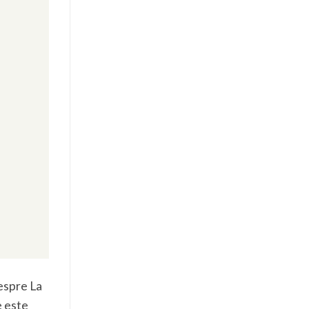
despre La
e este