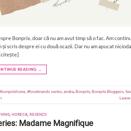
despre Bonprix, doar că nu am avut timp să o fac. Am contin
 și scris despre ei cu două ocazii. Dar nu am apucat niciod
[citește]
NTINUE READING
→
#bonprixitsme
,
#lovebrands series
,
andra
,
Bonprix
,
Bonprix Bloggers
,
fa
n
Leave
IVING
,
HORECA
,
RECENZII
ries: Madame Magnifique