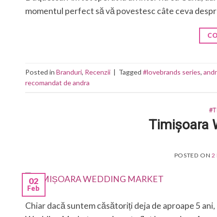
momentul perfect să vă povestesc câte ceva despr
CO
Posted in
Branduri
,
Recenzii
|
Tagged
#lovebrands series
,
andr
recomandat de andra
#T
Timișoara 
POSTED ON
2
02
Feb
Chiar dacă suntem căsătoriți deja de aproape 5 ani,