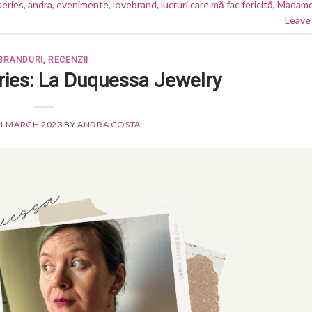
series
,
andra
,
evenimente
,
lovebrand
,
lucruri care mă fac fericită
,
Madam
Leave
BRANDURI
,
RECENZII
ries: La Duquessa Jewelry
1 MARCH 2023
BY
ANDRA COSTA