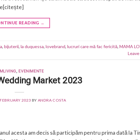
e[citește]
NTINUE READING
→
a
,
bijuterii
,
la duquessa
,
lovebrand
,
lucruri care mă fac fericită
,
MAMA LO
Leave
MLIVING
,
EVENIMENTE
Wedding Market 2023
 FEBRUARY 2023
BY
ANDRA COSTA
 anul acesta am decis să participăm pentru prima dată la T