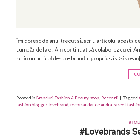
Îmi doresc de anul trecut să scriu articolul acesta 
cumpăr de la ei. Am continuat să colaborez cu ei. Am
scriu un articol despre brandul propriu-zis. Și vreau
CO
Posted in
Branduri
,
Fashion & Beauty stop
,
Recenzii
|
Tagged
fashion blogger
,
lovebrand
,
recomandat de andra
,
street fashio
#TML
#Lovebrands Se