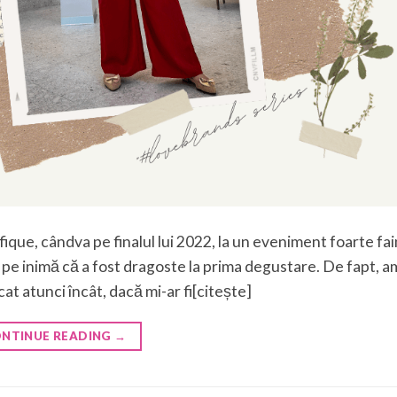
ue, cândva pe finalul lui 2022, la un eveniment foarte fai
 pe inimă că a fost dragoste la prima degustare. De fapt, a
at atunci încât, dacă mi-ar fi[citește]
NTINUE READING
→