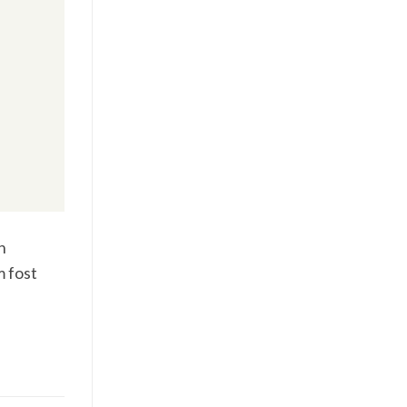
n
m fost