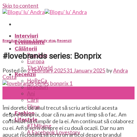
Skip to content
Interviuri
Branduri
,
Fashion & Beauty stop
,
Recenzii
Evenimente
Călătorii
#lovebrands series: Bonprix
România
Europa
The World
Posted on
2 February 2025
31 January 2025
by
Andra
Recenzii
Costa
HoReCa
Branduri
02
Ani
Feb
Cărți
Filme
Îmi doresc de anul trecut să scriu articolul acesta
Fashion
despre Bonprix, doar că nu am avut timp să o fac. Am
Lifestyle
continuat să cumpăr de la ei. Am continuat să colaborez
#TMliving
cu ei. Am și scris despre ei cu două ocazii. Dar nu am
A Facebook Lovestory
apucat niciodată să scriu un articol despre brandul