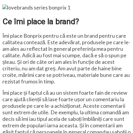
Ce îmi place la brand?
Îmi place Bonprix pentru că este un brand pentru care
calitatea contează. Este adevărat, produsele pe care le-
am ales au reflectat în general preferința mea pentru
calitate. Adică au fost mai scumpe, dacă e să o spun pe
șleau. Și ori de câte ori am ales în funcție de acest
criteriu, nu am dat greș. Am avut parte de haine bine
croite, mărimi care se potriveau, materiale bune care au
rezistat frumos în timp.
Îmi place și faptul că au un sistem foarte fain de review
care ajută clienții să lase foarte ușor un comentariu la
produsele pe care le-a achiziționat. Aceste comentarii
sunt extrem de utile. De exemplu, la ultima comandă am
decis să îmi iau tipul acela de saboți îmblăniți care sunt
extrem de populari iarna aceasta. Și în comentarii am
găsit faptul că persoanele în general comandau saboții o