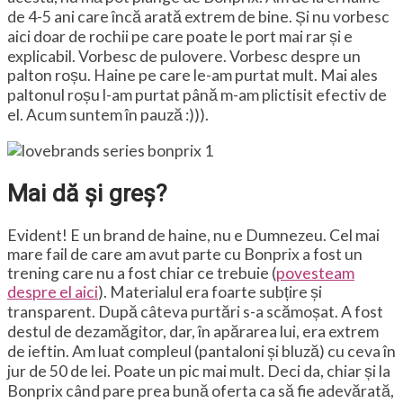
de 4-5 ani care încă arată extrem de bine. Și nu vorbesc
aici doar de rochii pe care poate le port mai rar și e
explicabil. Vorbesc de pulovere. Vorbesc despre un
palton roșu. Haine pe care le-am purtat mult. Mai ales
paltonul roșu l-am purtat până m-am plictisit efectiv de
el. Acum suntem în pauză :))).
Mai dă și greș?
Evident! E un brand de haine, nu e Dumnezeu. Cel mai
mare fail de care am avut parte cu Bonprix a fost un
trening care nu a fost chiar ce trebuie (
povesteam
despre el aici
). Materialul era foarte subțire și
transparent. După câteva purtări s-a scămoșat. A fost
destul de dezamăgitor, dar, în apărarea lui, era extrem
de ieftin. Am luat compleul (pantaloni și bluză) cu ceva în
jur de 50 de lei. Poate un pic mai mult. Deci da, chiar și la
Bonprix când pare prea bună oferta ca să fie adevărată,