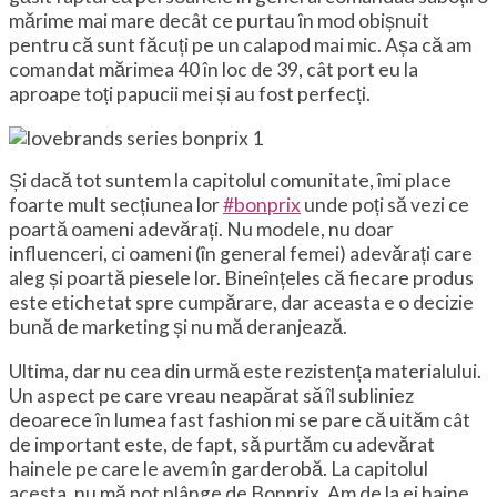
mărime mai mare decât ce purtau în mod obișnuit
pentru că sunt făcuți pe un calapod mai mic. Așa că am
comandat mărimea 40 în loc de 39, cât port eu la
aproape toți papucii mei și au fost perfecți.
Și dacă tot suntem la capitolul comunitate, îmi place
foarte mult secțiunea lor
#bonprix
unde poți să vezi ce
poartă oameni adevărați. Nu modele, nu doar
influenceri, ci oameni (în general femei) adevărați care
aleg și poartă piesele lor. Bineînțeles că fiecare produs
este etichetat spre cumpărare, dar aceasta e o decizie
bună de marketing și nu mă deranjează.
Ultima, dar nu cea din urmă este rezistența materialului.
Un aspect pe care vreau neapărat să îl subliniez
deoarece în lumea fast fashion mi se pare că uităm cât
de important este, de fapt, să purtăm cu adevărat
hainele pe care le avem în garderobă. La capitolul
acesta, nu mă pot plânge de Bonprix. Am de la ei haine