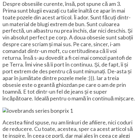
Despre obsesiile curente, însă, pot spune că am 3.
Prima sunt blugii evazați cu talie înaltă ce apar în mai
toate pozele din acest articol. Îi ador. Sunt făcuți dintr-
un material de blugi extrem de bun. Sunt culoarea
perfectă, un albastru nu prea închis, dar nici deschis. Și
vin absolut perfect pe corp. A doua obsesie sunt saboții
despre care scriam și mai sus. Pe care, sincer, i-am
comandat dintr-un moft, cu certitudinea că îi voi
returna. Însă s-au dovedit a fi cei mai comozi pantofi de
pe Terra. Îmi vine să îi port în continuu. Și, de fapt, îi și
port extrem de des pentru că sunt minunați. De-asta și
apar în jumătate dintre pozele mele :))). Iar a treia
obsesie este o geantă ghiozdan pe care o am de prin
toamnă. E tot dintr-un fel de jeans și e super
încăpătoare. Ideală pentru o mamă în continuă mișcare.
Acestea fiind spuse, nu am linkuri de afiliere, nici coduri
de reducere. Cu toate, acestea, sper ca acest articol să
te inspire. În ceea ce porți, dar mai ales în ceea ce alegi