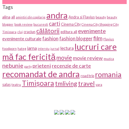
Tags
andra
alina
all
Andra si Flavius
beauty
amintiri din copilarie
beauty
carti
Cinema City
blogger
book review
bucuresti
Cinema City Shopping City
călătorii
evenimente
craciun
editura all
Timisoara
cluj
film
fashion
fashion blogger
evenimente culturale
Flavius
lucruri care
iarna
lectura
foodporn
hateg
interviu
jurnal
mă fac fericită
movie
movie review
muzica
nebunie
prieteni
recenzie de carte
party
recomandat de andra
romania
road trip
Timișoara
travel
tmliving
salas
vara
teatru