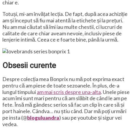
chiar e.
Totuși, mi-am învățat lecția. De fapt, după acea achiziție
am și început să fiu mai atentă la etichete și la prețuri.
Nu am mai căutat să îmi iau multe chestii, ci lucruri de
calitate de care chiar aveam nevoie, inclusiv piese de
lenjerie intimă. Ceea ce e foarte bine, până la urmă.
Obsesii curente
Despre colecția mea Bonprix nu mă pot exprima exact
pentru că am piese de toate sezoanele. În plus, de-a
lungul timpului
am mai scris despre una-alta
. Unele piese
acum îmi sunt mari pentru că am slăbit de când le am pe
fete. Însă mă gândesc serios să fac un clip în care să și
port hainele. Cândva… nu știu când. Dar mă poți urmări
pe insta (@
bloguluandra
) sau pe youtube și sigur vei
vedea.