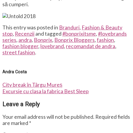
să cumperi.
This entry was posted in
Branduri
,
Fashion & Beauty
stop
,
Recenzii
and tagged
#bonprixitsme
,
#lovebrands
series
,
andra
,
Bonprix
,
Bonprix Bloggers
,
fashion
,
fashion blogger
,
lovebrand
,
recomandat de andra
,
street fashion
.
Andra Costa
City break în Târgu Mureș
Excursie cu clasa la fabrica Best Sleep
Leave a Reply
Your email address will not be published.
Required fields
are marked
*