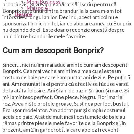
Mom Business
propriu-zis. Și vreau neapărat să îl scriu pentru că
Maison AF
Bonprix este unul dintre brandurile la care m-am tot
Despre
întors de-a lungul anilor. Deci nu, acest articol nu e
sponsorizat în nici un fel, iar colaborarea mea cu Bonprix
nu depinde de el. Este doar o recenzie onestă despre
unul dintre brandurile mele favorite.
Cum am descoperit Bonprix?
Sincer… nici nu îmi mai aduc aminte cum am descoperit
Bonprix. Cea mai veche amintire a mea cu ei este un
costum de baie pe care l-am purtat ani de zile. Pe puțin 5
ani. Am renunțat la el pentru că efectiv se făcuse varză
de la atâta folosire. Ani și ani de bazin și râuri și mare. Și
mi-l amintesc perfect. One piece. Negru. Flori mari și
roz. Avea niște bretele groase. Susținea perfect bustul.
Era ușor modelator. Am adorat pur și simplu costumul
acela de baie. Atât de mult încât costumele de baie au
rămas printre piesele mele favorite de la Bonprix și, în
prezent, am 2 în garderobă la care apelez frecvent.