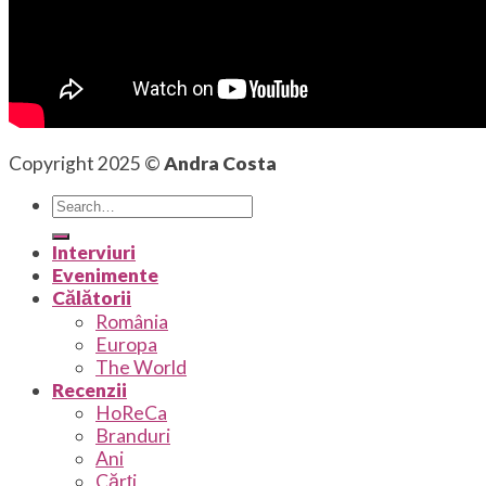
Copyright 2025 ©
Andra Costa
Interviuri
Evenimente
Călătorii
România
Europa
The World
Recenzii
HoReCa
Branduri
Ani
Cărți