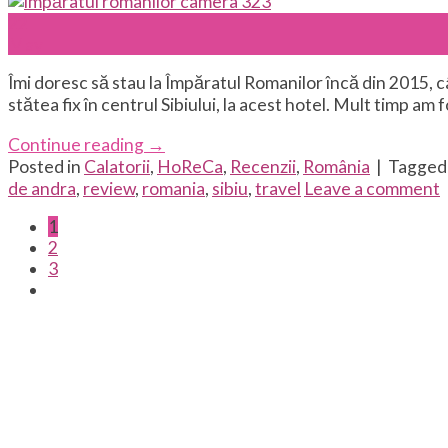
22
May
Îmi doresc să stau la Împăratul Romanilor încă din 2015, cân
stătea fix în centrul Sibiului, la acest hotel. Mult timp a
Continue reading
→
Posted in
Calatorii
,
HoReCa
,
Recenzii
,
România
|
Tagge
de andra
,
review
,
romania
,
sibiu
,
travel
Leave a comment
1
2
3