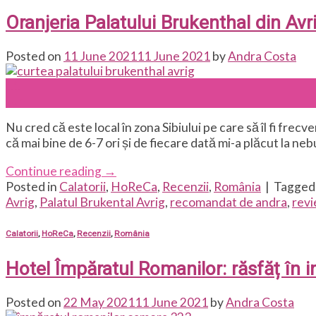
Oranjeria Palatului Brukenthal din Avr
Posted on
11 June 2021
11 June 2021
by
Andra Costa
11
Jun
Nu cred că este local în zona Sibiului pe care să îl fi frecv
că mai bine de 6-7 ori și de fiecare dată mi-a plăcut la neb
Continue reading
→
Posted in
Calatorii
,
HoReCa
,
Recenzii
,
România
|
Tagge
Avrig
,
Palatul Brukental Avrig
,
recomandat de andra
,
rev
Calatorii
,
HoReCa
,
Recenzii
,
România
Hotel Împăratul Romanilor: răsfăț în i
Posted on
22 May 2021
11 June 2021
by
Andra Costa