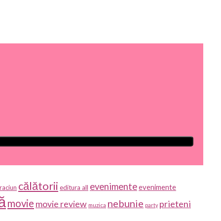
călătorii
evenimente
evenimente
raciun
editura all
ă
movie
nebunie
prieteni
movie review
muzica
party