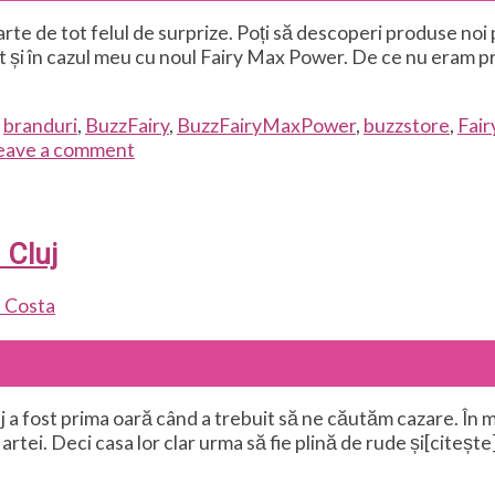
te de tot felul de surprize. Poți să descoperi produse noi p
t și în cazul meu cu noul Fairy Max Power. De ce nu eram p
,
branduri
,
BuzzFairy
,
BuzzFairyMaxPower
,
buzzstore
,
Fair
eave a comment
 Cluj
 Costa
j a fost prima oară când a trebuit să ne căutăm cazare. În m
tei. Deci casa lor clar urma să fie plină de rude și[citește