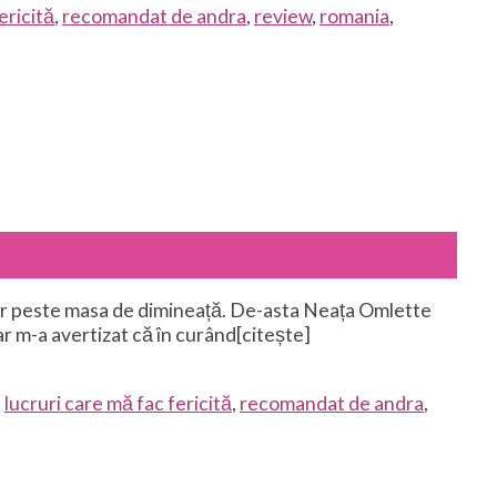
ericită
,
recomandat de andra
,
review
,
romania
,
sar peste masa de dimineață. De-asta Neața Omlette
ar m-a avertizat că în curând[citește]
,
lucruri care mă fac fericită
,
recomandat de andra
,