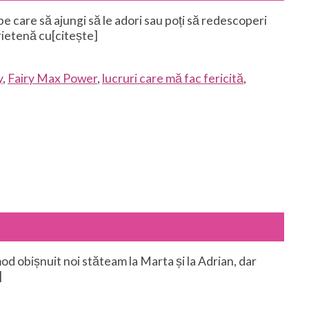
e care să ajungi să le adori sau poți să redescoperi
rietenă cu[citește]
y
,
Fairy Max Power
,
lucruri care mă fac fericită
,
od obișnuit noi stăteam la Marta și la Adrian, dar
]