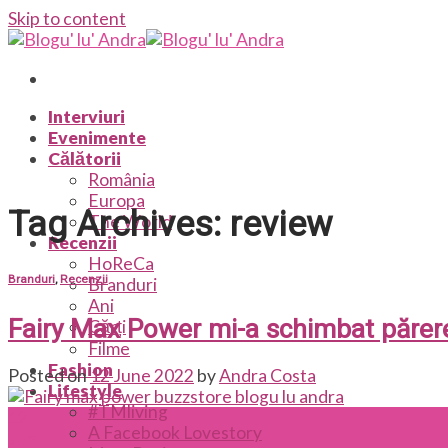
Skip to content
Interviuri
Evenimente
Călătorii
România
Europa
Tag Archives:
review
The World
Recenzii
HoReCa
Branduri
,
Recenzii
Branduri
Ani
Fairy Max Power mi-a schimbat părere
Cărți
Filme
Fashion
Posted on
12 June 2022
by
Andra Costa
Lifestyle
#TMliving
12
A Facebook Lovestory
Jun