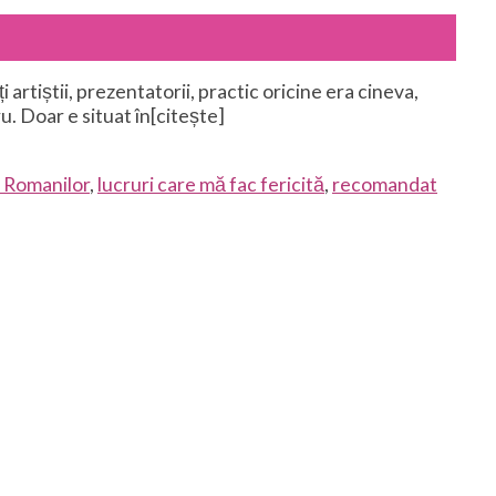
artiștii, prezentatorii, practic oricine era cineva,
u. Doar e situat în[citește]
 Romanilor
,
lucruri care mă fac fericită
,
recomandat