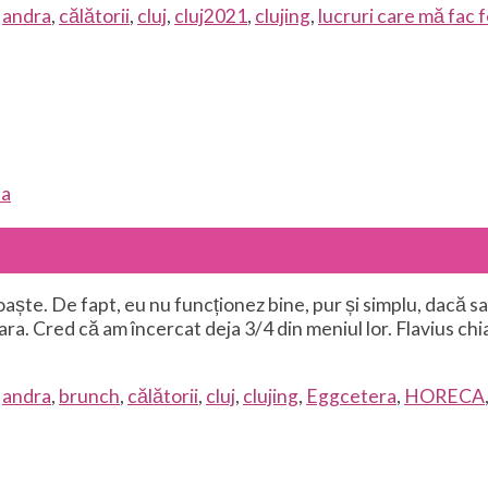
d
andra
,
călătorii
,
cluj
,
cluj2021
,
clujing
,
lucruri care mă fac f
ta
aște. De fapt, eu nu funcționez bine, pur și simplu, dacă 
ara. Cred că am încercat deja 3/4 din meniul lor. Flavius chi
d
andra
,
brunch
,
călătorii
,
cluj
,
clujing
,
Eggcetera
,
HORECA