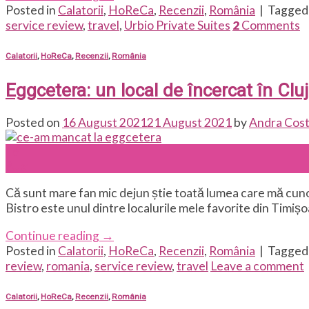
Posted in
Calatorii
,
HoReCa
,
Recenzii
,
România
|
Tagge
service review
,
travel
,
Urbio Private Suites
2
Comments
Calatorii
,
HoReCa
,
Recenzii
,
România
Eggcetera: un local de încercat în Cluj
Posted on
16 August 2021
21 August 2021
by
Andra Cos
16
Aug
Că sunt mare fan mic dejun știe toată lumea care mă cuno
Bistro este unul dintre localurile mele favorite din Timișo
Continue reading
→
Posted in
Calatorii
,
HoReCa
,
Recenzii
,
România
|
Tagge
review
,
romania
,
service review
,
travel
Leave a comment
Calatorii
,
HoReCa
,
Recenzii
,
România