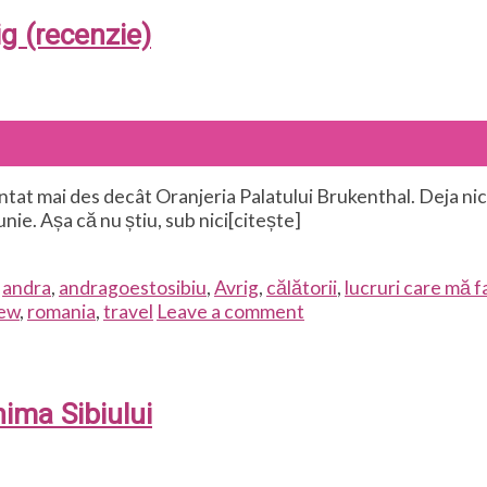
ig (recenzie)
entat mai des decât Oranjeria Palatului Brukenthal. Deja nici 
unie. Așa că nu știu, sub nici[citește]
d
andra
,
andragoestosibiu
,
Avrig
,
călătorii
,
lucruri care mă f
iew
,
romania
,
travel
Leave a comment
nima Sibiului