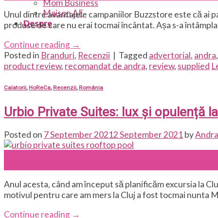
Mom Business
Maison AF
Unul dintre avantajele campaniilor Buzzstore este că ai par
Despre
produse de care nu erai tocmai încântat. Așa s-a întâmpla
Continue reading
→
Posted in
Branduri
,
Recenzii
|
Tagged
advertorial
,
andra
product review
,
recomandat de andra
,
review
,
supplied
L
Calatorii
,
HoReCa
,
Recenzii
,
România
Urbio Private Suites: lux și opulență la
Posted on
7 September 2021
2 September 2021
by
Andra
07
Sep
Anul acesta, când am început să planificăm excursia la Clu
motivul pentru care am mers la Cluj a fost tocmai nunta Mar
Continue reading
→