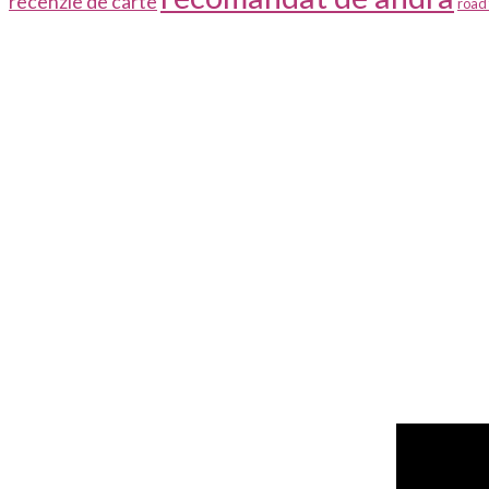
recenzie de carte
road 