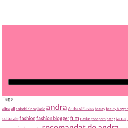
Tags
andra
alina
all
Andra si Flavius
beauty
amintiri din copilarie
beauty blogger
film
fashion
fashion blogger
iarna
culturale
foodporn
Flavius
hateg
recomandat de andra