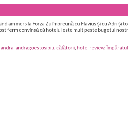
d am mers la Forza Zu împreună cu Flavius și cu Adri și toți 
m fost ferm convinsă că hotelul este mult peste bugetul nostr
d
andra
,
andragoestosibiu
,
călătorii
,
hotel review
,
Împăratul