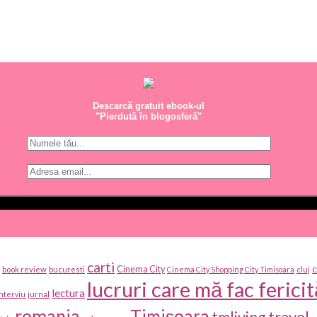
Descarcă gratuit ebook-ul
"Pierdută în blogosferă"
carti
c
Cinema City
book review
bucuresti
Cinema City Shopping City Timisoara
cluj
lucruri care mă fac fericit
lectura
interviu
jurnal
romania
Timișoara
travel
tmliving