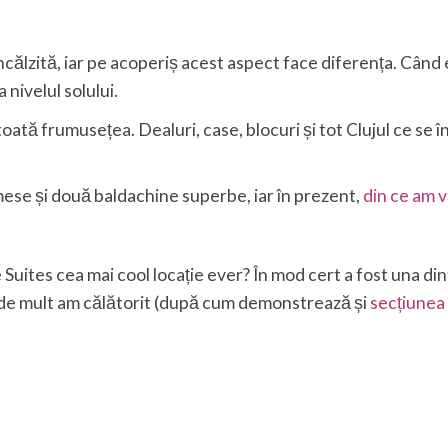
călzită, iar pe acoperiș acest aspect face diferența. Când e
 nivelul solului.
ată frumusețea. Dealuri, case, blocuri și tot Clujul ce se î
 mese și două baldachine superbe, iar în prezent,
din ce am v
e Suites cea mai cool locație ever? În mod cert a fost una di
ât de mult am călătorit (după cum demonstrează și
secțiunea