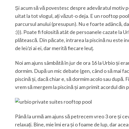
Și acum să vă povestesc despre adevăratul motiv pent
uitat la tot vlogul, ați văzut-o deja. E un rooftop poo
parcursul anului (presupun). Nu e foarte adâncă, da
:))). Poate fi folosită atât de persoanele cazate la U
plătească. Din păcate, intrarea la piscină nu este in
de lei/zi ai ei, dar merită fiecare leuț.
Noi am ajuns sâmbătă în jur de ora 16 la Urbio și eram
dormim. După un mic debate (gen, când o să mai facem
piscină și, dacă chiar e, să dormim acolo sau după. F
vrem să mergem la piscină și am primit acordul din 
Până la urmă am ajuns să petrecem vreo 3 ore și cev
relaxați. Bine, mie îmi era și o foame de lup, dar acea