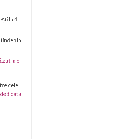
ști la 4
ntindea la
ăzut la ei
ntre cele
 dedicată