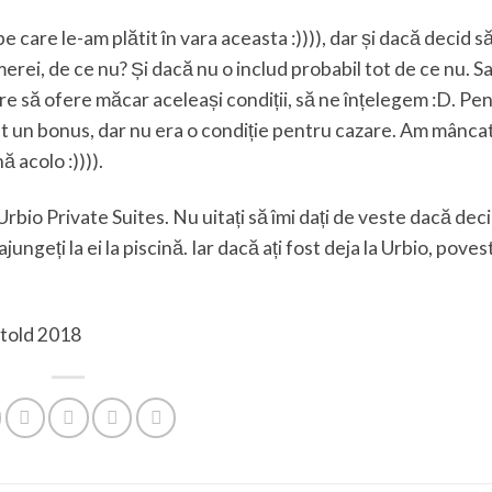
pe care le-am plătit în vara aceasta :)))), dar și dacă decid să
erei, de ce nu? Și dacă nu o includ probabil tot de ce nu. Sau
are să ofere măcar aceleași condiții, să ne înțelegem :D. Pe
fost un bonus, dar nu era o condiție pentru cazare. Am mânca
ă acolo :)))).
bio Private Suites. Nu uitați să îmi dați de veste dacă deci
ungeți la ei la piscină. Iar dacă ați fost deja la Urbio, povest