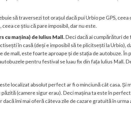
rebuie să traversezi tot orașul dacă pui Urbio pe GPS, ceea
l, ceea ce știu că pare imposibil, dar nu este.
s cu mașina) de Iulius Mall.
Deci dacă ai cumpărături de 
isești în casă (deși e imposibil să te plicitsești la Urbio), d
ape de mall, este foarte aproape și de stația de autobuze. În
 autobuzele pentru festival se luau fix din fața Iulius Mall. D
 este localizat absolut perfect ar fi o minciună cât casa. Și 
e păzită (camere sigur erau). Deci mașina ta este în perfec
ar dacă îmi mai oferă câteva zile de cazare gratuită în urma