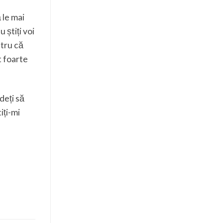
 le mai
 știți voi
ntru că
t foarte
deți să
iți-mi