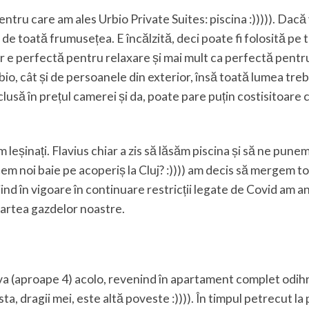
ru care am ales Urbio Private Suites: piscina :))))). Dacă 
l de toată frumusețea. E încălzită, deci poate fi folosită pe 
r e perfectă pentru relaxare și mai mult ca perfectă pentr
rbio, cât și de persoanele din exterior, însă toată lumea tre
clusă în prețul camerei și da, poate pare puțin costisitoare 
 leșinați. Flavius chiar a zis să lăsăm piscina și să ne pune
 noi baie pe acoperiș la Cluj? :)))) am decis să mergem to
iind în vigoare în continuare restricții legate de Covid am a
partea gazdelor noastre.
a (aproape 4) acolo, revenind în apartament complet odihni
sta, dragii mei, este altă poveste :)))). În timpul petrecut la