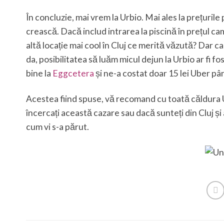
În concluzie, mai vrem la Urbio. Mai ales la prețurile 
crească. Dacă includ intrarea la piscină în prețul cam
altă locație mai cool în Cluj ce merită văzută? Dar c
da, posibilitatea să luăm micul dejun la Urbio ar fi 
bine la
Eggcetera
și ne-a costat doar 15 lei Uber pân
Acestea fiind spuse, vă recomand cu toată căldura Ur
încercați această cazare sau dacă sunteți din Cluj și aj
cum vi s-a părut.