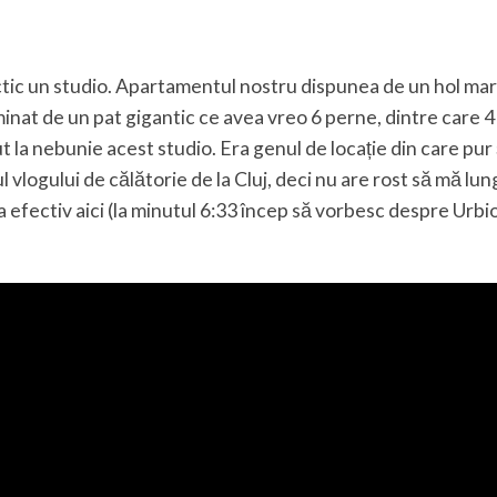
tic un studio. Apartamentul nostru dispunea de un hol mar
minat de un pat gigantic ce avea vreo 6 perne, dintre care 4
t la nebunie acest studio. Era genul de locație din care pur 
l vlogului de călătorie de la Cluj, deci nu are rost să mă lu
 efectiv aici (la minutul 6:33 încep să vorbesc despre Urbio