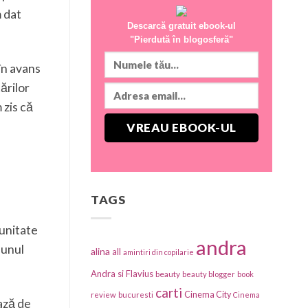
m dat
Descarcă gratuit ebook-ul
"Pierdută în blogosferă"
în avans
ărilor
 zis că
TAGS
 unitate
andra
-unul
alina
all
amintiri din copilarie
Andra si Flavius
beauty
beauty blogger
book
carti
Cinema City
review
bucuresti
Cinema
oază de