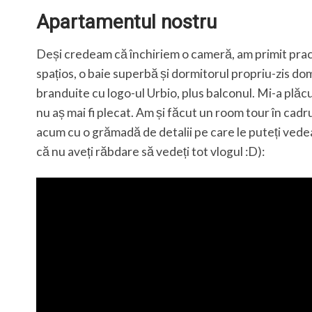
Apartamentul nostru
Deși credeam că închiriem o cameră, am primit prac
spațios, o baie superbă și dormitorul propriu-zis do
branduite cu logo-ul Urbio, plus balconul. Mi-a plăcu
nu aș mai fi plecat. Am și făcut un room tour în cadru
acum cu o grămadă de detalii pe care le puteți vedea
că nu aveți răbdare să vedeți tot vlogul :D):