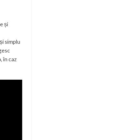
e și
și simplu
ngesc
, în caz