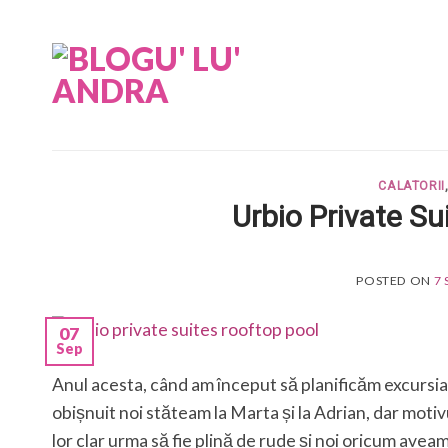
Skip
to
content
CALATORII
Urbio Private Sui
POSTED ON
7
07
Sep
Anul acesta, când am început să planificăm excursia 
obișnuit noi stăteam la Marta și la Adrian, dar moti
lor clar urma să fie plină de rude și noi oricum avea