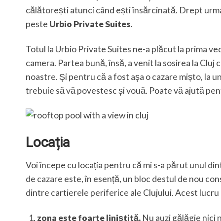
călătorești atunci când ești însărcinată. Drept ur
peste
Urbio Private Suites
.
Totul la Urbio Private Suites ne-a plăcut la prima ve
camera. Partea bună, însă, a venit la sosirea la Cluj
noastre. Și pentru că a fost așa o cazare mișto, la un
trebuie să vă povestesc și vouă. Poate vă ajută pen
Locația
Voi începe cu locația pentru că mi s-a părut unul din
de cazare este, în esență, un bloc destul de nou con
dintre cartierele periferice ale Clujului. Acest luc
zona este foarte liniștită.
Nu auzi gălăgie nici n