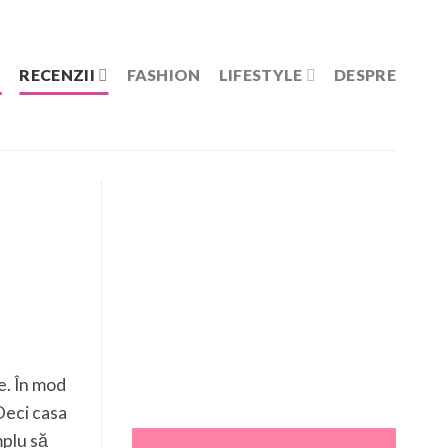
RECENZII
FASHION
LIFESTYLE
DESPRE
e. În mod
Deci casa
mplu să