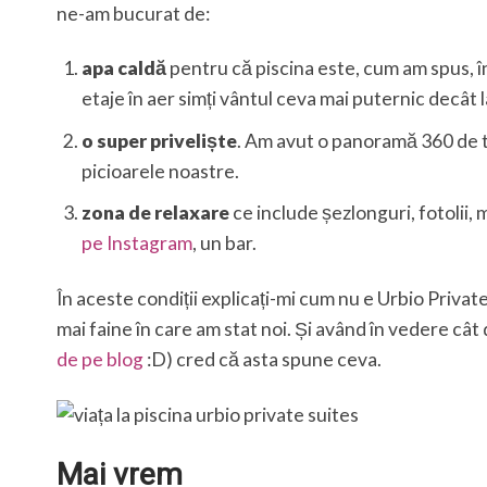
ne-am bucurat de:
apa caldă
pentru că piscina este, cum am spus, în
etaje în aer simți vântul ceva mai puternic decât la
o super priveliște
. Am avut o panoramă 360 de to
picioarele noastre.
zona de relaxare
ce include șezlonguri, fotolii,
pe Instagram
, un bar.
În aceste condiții explicați-mi cum nu e Urbio Privat
mai faine în care am stat noi. Și având în vedere c
de pe blog
:D) cred că asta spune ceva.
Mai vrem