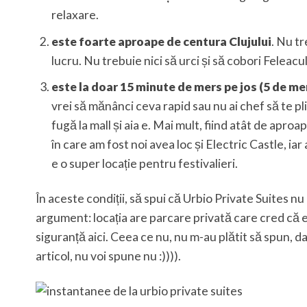
relaxare.
este foarte aproape de centura Clujului
. Nu t
lucru. Nu trebuie nici să urci și să cobori Feleacu
este la doar 15 minute de mers pe jos (5 de mer
vrei să mănânci ceva rapid sau nu ai chef să te plict
fugă la mall și aia e. Mai mult, fiind atât de apro
în care am fost noi avea loc și Electric Castle, iar
e o super locație pentru festivalieri.
În aceste condiții, să spui că Urbio Private Suites nu
argument: locația are parcare privată care cred că 
siguranță aici. Ceea ce nu, nu m-au plătit să spun, d
articol, nu voi spune nu :)))).