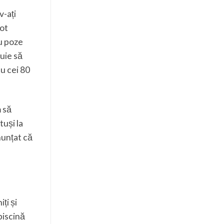
v-ați
tot
u poze
buie să
cu cei 80
m să
tuși la
nunțat că
ți și
 piscină