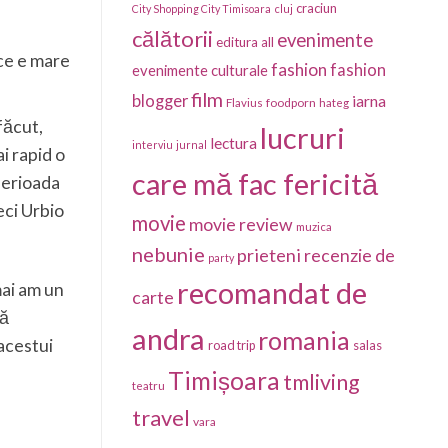
craciun
City Shopping City Timisoara
cluj
călătorii
evenimente
editura all
 ce e mare
fashion
fashion
evenimente culturale
film
blogger
iarna
foodporn
Flavius
hateg
făcut,
lucruri
lectura
interviu
jurnal
ai rapid o
care mă fac fericită
 perioada
eci Urbio
movie
movie review
muzica
nebunie
prieteni
recenzie de
party
recomandat de
mai am un
carte
tă
andra
romania
 acestui
salas
road trip
Timișoara
tmliving
teatru
travel
vara