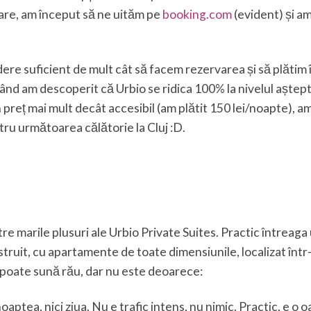
mare, am început să ne uităm pe
booking.com
(evident) și a
dere suficient de mult cât să facem rezervarea și să plătim 
 când am descoperit că Urbio se ridica 100% la nivelul aștept
 preț mai mult decât accesibil (am plătit 150 lei/noapte), am
tru următoarea călătorie la Cluj :D.
tre marile plusuri ale Urbio Private Suites. Practic întreaga
struit, cu apartamente de toate dimensiunile, localizat într
ru poate sună rău, dar nu este deoarece:
oaptea, nici ziua. Nu e trafic intens, nu nimic. Practic, e o 