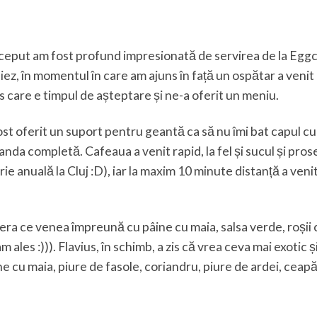
 început am fost profund impresionată de servirea de la Egg
iez, în momentul în care am ajuns în față un ospătar a venit 
 care e timpul de așteptare și ne-a oferit un meniu.
t oferit un suport pentru geantă ca să nu îmi bat capul cu 
nda completă. Cafeaua a venit rapid, la fel și sucul și pro
e anuală la Cluj :D), iar la maxim 10 minute distanță a venit
ra ce venea împreună cu pâine cu maia, salsa verde, roșii
ales :))). Flavius, în schimb, a zis că vrea ceva mai exotic ș
e cu maia, piure de fasole, coriandru, piure de ardei, ceap