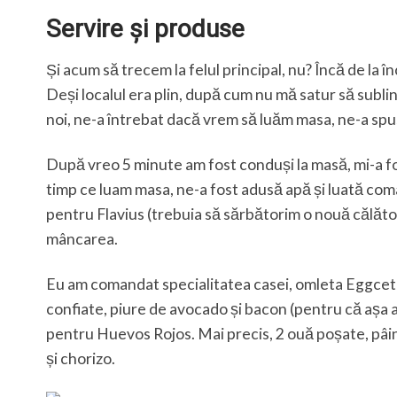
Servire și produse
Și acum să trecem la felul principal, nu? Încă de la
Deși localul era plin, după cum nu mă satur să sublin
noi, ne-a întrebat dacă vrem să luăm masa, ne-a spus
După vreo 5 minute am fost conduși la masă, mi-a fos
timp ce luam masa, ne-a fost adusă apă și luată coma
pentru Flavius (trebuia să sărbătorim o nouă călători
mâncarea.
Eu am comandat specialitatea casei, omleta Eggcete
confiate, piure de avocado și bacon (pentru că așa am 
pentru Huevos Rojos. Mai precis, 2 ouă poșate, pâin
și chorizo.