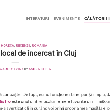
INTERVIURI
EVENIMENTE
CĂLĂTORII
,
HORECA
,
RECENZII
,
ROMÂNIA
local de încercat în Cluj
6 AUGUST 2021
BY
ANDRA COSTA
 cunoaște. De fapt, eu nu funcționez bine, pur și simplu, d
istro
este unul dintre localurile mele favorite din Timișoa
 m-a avertizat că în curând voi primi propria mea masă la ei 