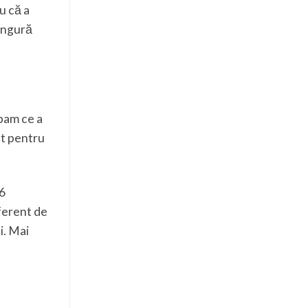
u că a
singură
bam ce a
at pentru
16
iferent de
i. Mai