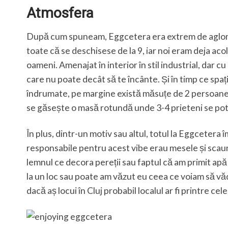
Atmosfera
După cum spuneam, Eggcetera era extrem de aglomer
toate că se deschisese de la 9, iar noi eram deja acolo
oameni. Amenajat în interior în stil industrial, dar c
care nu poate decât să te încânte. Și în timp ce s
îndrumate, pe margine există măsuțe de 2 persoane ce 
se găsește o masă rotundă unde 3-4 prieteni se pot
În plus, dintr-un motiv sau altul, totul la Eggcetera
responsabile pentru acest vibe erau mesele și scau
lemnul ce decora pereții sau faptul că am primit apă 
la un loc sau poate am văzut eu ceea ce voiam să vă
dacă aș locui în Cluj probabil localul ar fi printre c