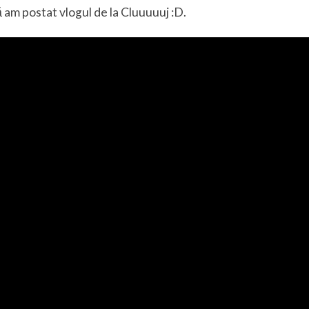
ă am postat vlogul de la Cluuuuuj :D.