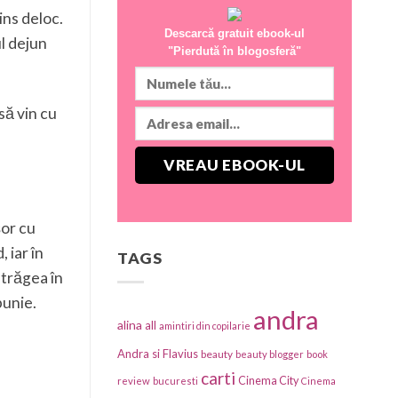
rins deloc.
Descarcă gratuit ebook-ul
ul dejun
"Pierdută în blogosferă"
să vin cu
șor cu
 iar în
TAGS
atrăgea în
bunie.
andra
alina
all
amintiri din copilarie
Andra si Flavius
beauty
beauty blogger
book
carti
Cinema City
review
bucuresti
Cinema