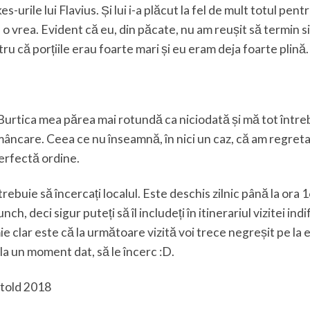
urile lui Flavius. Și lui i-a plăcut la fel de mult totul pentr
o vrea. Evident că eu, din păcate, nu am reușit să termin 
u că porțiile erau foarte mari și eu eram deja foarte plină.
Burtica mea părea mai rotundă ca niciodată și mă tot între
âncare. Ceea ce nu înseamnă, în nici un caz, că am regret
perfectă ordine.
trebuie să încercați localul. Este deschis zilnic până la ora 
, deci sigur puteți să îl includeți în itinerariul vizitei ind
e clar este că la următoare vizită voi trece negreșit pe la e
la un moment dat, să le încerc :D.