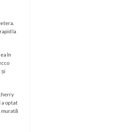
cetera.
rapid la
ea în
secco
 și
 cherry
i a optat
ă murată