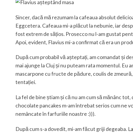
Sincer, dacă mă rezumam la cafeaua absolut delicioasă 
Eggcetera. Cafeaua mi-a plăcut la nebunie, iar despr
fost extrem de sățios. Prosecco nu l-am gustat pen
Apoi, evident, Flavius mi-a confirmat că era un produ
După cum probabil vă așteptați, am comandat și des
mai ajunge la Cluj și nu puteam rata momentul. Eu am
mascarpone cu fructe de pădure, coulis de zmeură, si
tentației.
La fel de bine știam și că nu am cum să mănânc tot, 
chocolate pancakes m-am întrebat serios cum ne vom
nemâncate în farfuriile noastre :))).
După cum s-a dovedit, mi-am făcut griji degeaba. La fe