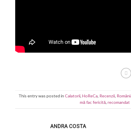
This entry was posted in
Calatorii
,
HoReCa
,
Recenzii
,
Români
mă fac fericită
,
recomandat 
ANDRA COSTA