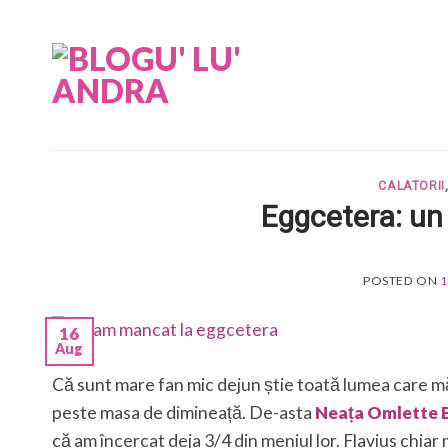
Skip
to
content
CALATORII
Eggcetera: un 
POSTED ON
1
16
Aug
Că sunt mare fan mic dejun știe toată lumea care mă
peste masa de dimineață. De-asta
Neața Omlette B
că am încercat deja 3/4 din meniul lor. Flavius chiar