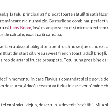
și la felul principal aș fi plecat foarte sătulă și satisfăcu
e mâncare nici nu mai zic. Gusturile se combinau perfect și
tru că
baby Boom
, însă m-am pozat cu el și mirosea extrem 
s de calitate, exact ca și cafeaua.
ert. Era absolut obligatoriu pentru că nu se știe când exa
 știut din start că vreau sweet french toast, adică brioșă,
rop de arțar și fructe proaspete. Totul suna prea bine ca 
deci în momentul în care Flavius a comandat și el o porție d
 descurca și dacă aceasta va fi ziua în care vor rămâne ch
l ca și micul dejun, desertul s-a dovedit irezistibil. Mi-a p