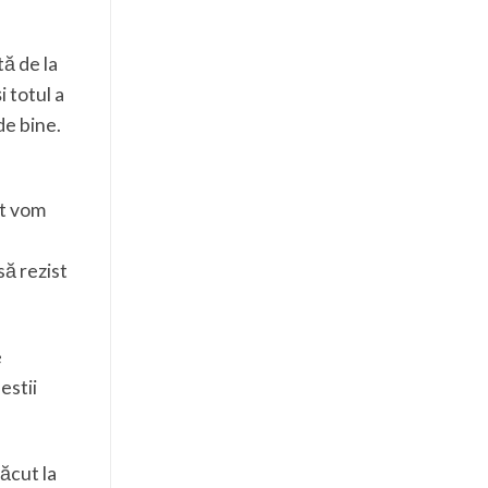
tă de la
 totul a
de bine.
ct vom
să rezist
e
estii
lăcut la