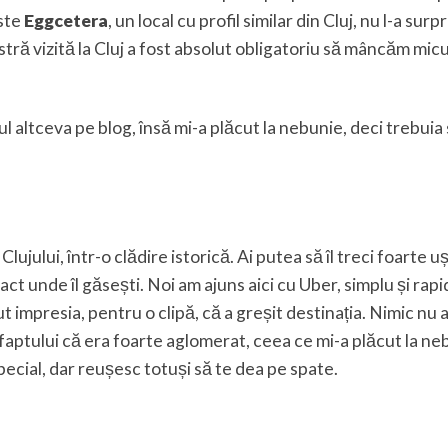
ste
Eggcetera
, un local cu profil similar din Cluj, nu l-a surp
astră vizită la Cluj a fost absolut obligatoriu să mâncăm mic
l altceva pe blog, însă mi-a plăcut la nebunie, deci trebuia 
lujului, într-o clădire istorică. Ai putea să îl treci foarte u
act unde îl găsești. Noi am ajuns aici cu Uber, simplu și rapid,
t impresia, pentru o clipă, că a greșit destinația. Nimic nu 
 faptului că era foarte aglomerat, ceea ce mi-a plăcut la ne
pecial, dar reușesc totuși să te dea pe spate.