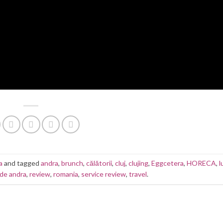
a
and tagged
andra
,
brunch
,
călătorii
,
cluj
,
clujing
,
Eggcetera
,
HORECA
,
l
de andra
,
review
,
romania
,
service review
,
travel
.