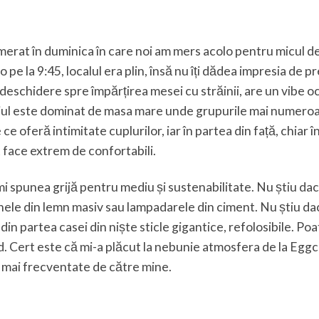
at în duminica în care noi am mers acolo pentru micul de
 pe la 9:45, localul era plin, însă nu îți dădea impresia de pr
u deschidere spre împărțirea mesei cu străinii, are un vibe o
pațiul este dominat de masa mare unde grupurile mai numero
oferă intimitate cuplurilor, iar în partea din față, chiar în
 face extrem de confortabili.
 îmi spunea grijă pentru mediu și sustenabilitate. Nu știu da
nele din lemn masiv sau lampadarele din ciment. Nu știu da
din partea casei din niște sticle gigantice, refolosibile. Po
d. Cert este că mi-a plăcut la nebunie atmosfera de la Eggc
ele mai frecventate de către mine.