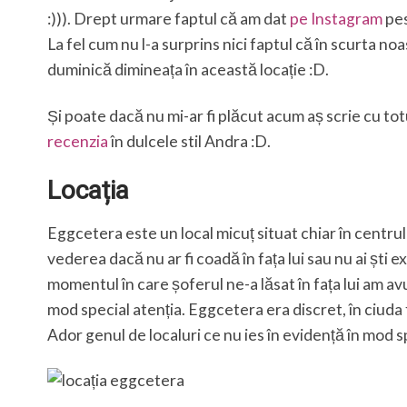
:))). Drept urmare faptul că am dat
pe Instagram
pe
La fel cum nu l-a surprins nici faptul că în scurta no
duminică dimineața în această locație :D.
Și poate dacă nu mi-ar fi plăcut acum aș scrie cu totu
recenzia
în dulcele stil Andra :D.
Locația
Eggcetera este un local micuț situat chiar în centrul C
vederea dacă nu ar fi coadă în fața lui sau nu ai ști ex
momentul în care șoferul ne-a lăsat în fața lui am avu
mod special atenția. Eggcetera era discret, în ciuda
Ador genul de localuri ce nu ies în evidență în mod s