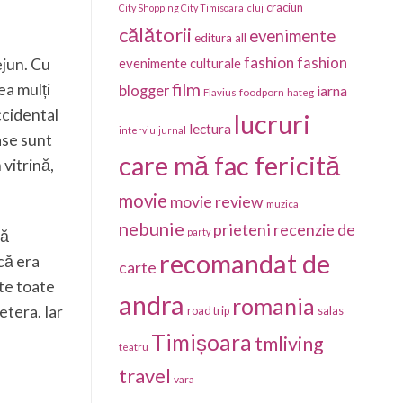
craciun
City Shopping City Timisoara
cluj
călătorii
evenimente
editura all
fashion
fashion
evenimente culturale
jun. Cu
film
ea mulți
blogger
iarna
foodporn
Flavius
hateg
ccidental
lucruri
lectura
interviu
jurnal
ase sunt
care mă fac fericită
 vitrină,
movie
movie review
muzica
nebunie
prieteni
recenzie de
party
că
recomandat de
că era
carte
ate toate
andra
romania
etera. Iar
salas
road trip
Timișoara
tmliving
teatru
travel
vara