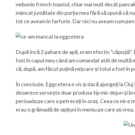
nebunie french toastul, chiar mai mult decât pancakes-
mâncat jumătate din porția mea fără să spună că nu 
tot ce aveam în farfurie. Dar nici nu aveam cum pentr
După încă 2 pahare de apă, eram efectiv ”căpușă”. 
fost în capul meu când am comandat atât de multă m
că, după, am făcut puțină mișcare și totul a fost în 
În concluzie, Eggcetera e vis și dacă ajungeți la Cluj 
deoarece servește doar produse tip mic dejun și brunch
perioada pe care o petreceți în oraș. Ceea ce mi-e mi
erau o grămadă de opțiuni în meniu pe care aș vrea, 