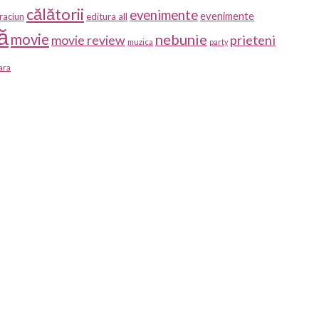
călătorii
evenimente
evenimente
raciun
editura all
ă
movie
nebunie
prieteni
movie review
muzica
party
ara