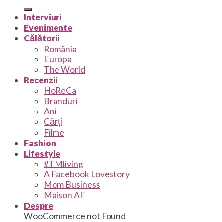
Interviuri
Evenimente
Călătorii
România
Europa
The World
Recenzii
HoReCa
Branduri
Ani
Cărți
Filme
Fashion
Lifestyle
#TMliving
A Facebook Lovestory
Mom Business
Maison AF
Despre
WooCommerce not Found