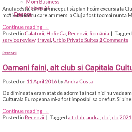
Mom Business
Maison AF
Anul acesta, când am început să planificăm excursia la Clu
Despre
motivul pentru care am mers la Cluj a fost tocmai nunta Mar
Continue reading
→
Posted in
Calatorii
,
HoReCa
,
Recenzii
,
România
|
Tagge
service review
,
travel
,
Urbio Private Suites
2
Comments
Recenzii
Oameni faini, alt club si Capitala Cul
Posted on
11 April 2016
by
Andra Costa
De dimineata eram atat de adormita incat nici nu vedeam b
Culturala Europeana mi-a fost imposibil sa o refuz. Si bin
Continue reading
→
Posted in
Recenzii
|
Tagged
alt club
,
andra
,
cluj
,
cluj2021