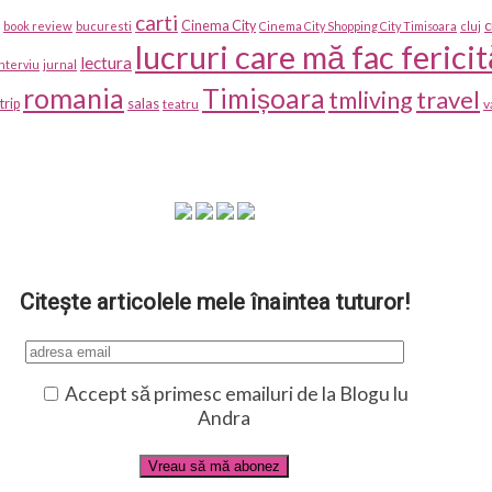
carti
c
Cinema City
book review
bucuresti
Cinema City Shopping City Timisoara
cluj
lucruri care mă fac fericit
lectura
interviu
jurnal
romania
Timișoara
travel
tmliving
salas
trip
v
teatru
Citește articolele mele înaintea tuturor!
Accept să primesc emailuri de la Blogu lu
Andra