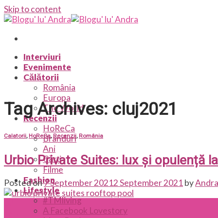
Skip to content
Interviuri
Evenimente
Călătorii
România
Europa
Tag Archives:
cluj2021
The World
Recenzii
HoReCa
Calatorii
,
HoReCa
,
Recenzii
,
România
Branduri
Ani
Urbio Private Suites: lux și opulență la
Cărți
Filme
Fashion
Posted on
7 September 2021
2 September 2021
by
Andra
Lifestyle
#TMliving
07
A Facebook Lovestory
Sep