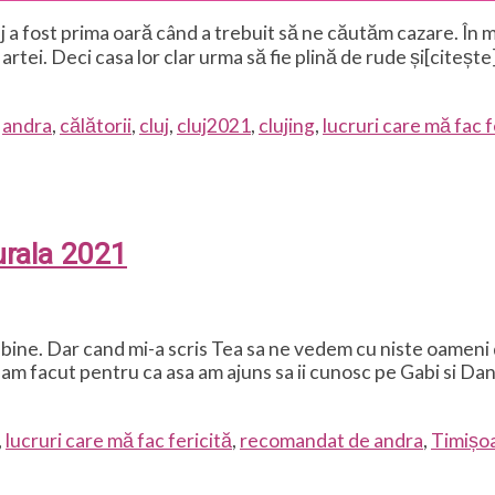
j a fost prima oară când a trebuit să ne căutăm cazare. În m
tei. Deci casa lor clar urma să fie plină de rude și[citește
d
andra
,
călătorii
,
cluj
,
cluj2021
,
clujing
,
lucruri care mă fac f
turala 2021
ine. Dar cand mi-a scris Tea sa ne vedem cu niste oameni d
e am facut pentru ca asa am ajuns sa ii cunosc pe Gabi si Da
,
lucruri care mă fac fericită
,
recomandat de andra
,
Timișo