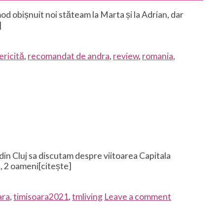
od obișnuit noi stăteam la Marta și la Adrian, dar
]
ericită
,
recomandat de andra
,
review
,
romania
,
in Cluj sa discutam despre viitoarea Capitala
n, 2 oameni[citește]
ara
,
timisoara2021
,
tmliving
Leave a comment