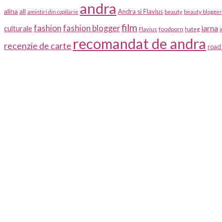
andra
alina
all
Andra si Flavius
beauty
amintiri din copilarie
beauty blogger
film
fashion
fashion blogger
iarna
culturale
foodporn
Flavius
hateg
recomandat de andra
recenzie de carte
road 