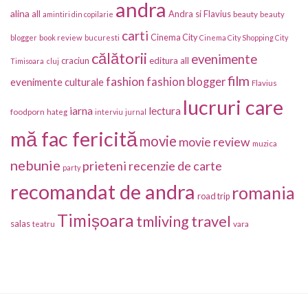
andra
alina
all
Andra si Flavius
beauty
amintiri din copilarie
beauty
carti
Cinema City
blogger
book review
bucuresti
Cinema City Shopping City
călătorii
evenimente
craciun
editura all
Timisoara
cluj
film
fashion
fashion blogger
evenimente culturale
Flavius
lucruri care
iarna
lectura
foodporn
hateg
interviu
jurnal
mă fac fericită
movie
movie review
muzica
nebunie
prieteni
recenzie de carte
party
recomandat de andra
romania
road trip
Timișoara
travel
tmliving
salas
vara
teatru