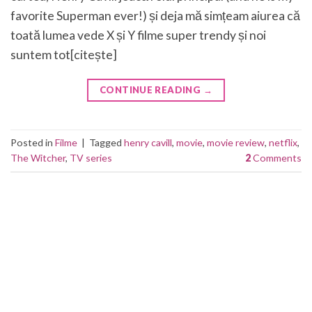
favorite Superman ever!) și deja mă simțeam aiurea că
toată lumea vede X și Y filme super trendy și noi
suntem tot[citește]
CONTINUE READING
→
Posted in
Filme
|
Tagged
henry cavill
,
movie
,
movie review
,
netflix
,
The Witcher
,
TV series
2
Comments