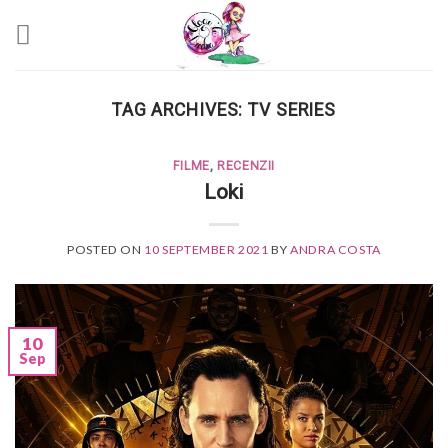
Skip
to
content
TAG ARCHIVES:
TV SERIES
FILME
,
RECENZII
Loki
POSTED ON
10 SEPTEMBER 2021
BY
ANDRA COSTA
10
Sep