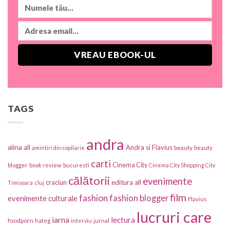
TAGS
andra
alina
all
Andra si Flavius
beauty
amintiri din copilarie
beauty
carti
Cinema City
blogger
book review
bucuresti
Cinema City Shopping City
călătorii
evenimente
craciun
editura all
Timisoara
cluj
film
fashion
fashion blogger
evenimente culturale
Flavius
lucruri care
iarna
lectura
foodporn
hateg
interviu
jurnal