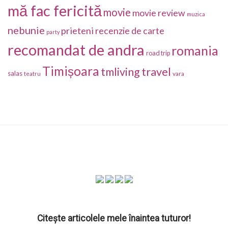
mă fac fericită
movie
movie review
muzica
nebunie
prieteni
recenzie de carte
party
recomandat de andra
romania
road trip
Timișoara
travel
tmliving
salas
vara
teatru
Citește articolele mele înaintea tuturor!