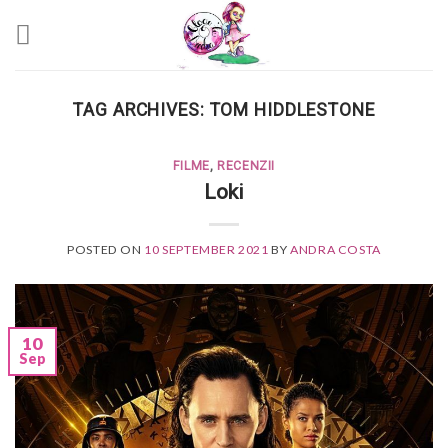
Skip
to
content
TAG ARCHIVES:
TOM HIDDLESTONE
FILME
,
RECENZII
Loki
POSTED ON
10 SEPTEMBER 2021
BY
ANDRA COSTA
10
Sep