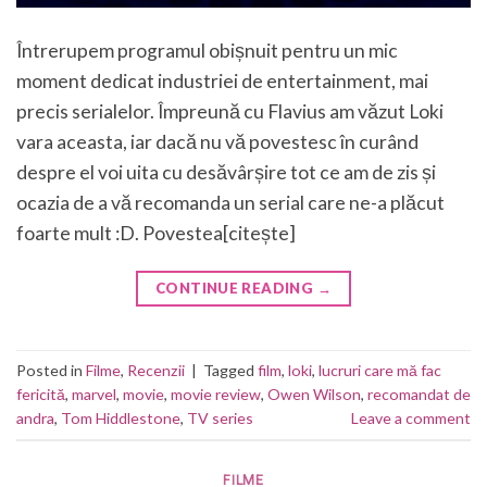
Întrerupem programul obișnuit pentru un mic
moment dedicat industriei de entertainment, mai
precis serialelor. Împreună cu Flavius am văzut Loki
vara aceasta, iar dacă nu vă povestesc în curând
despre el voi uita cu desăvârșire tot ce am de zis și
ocazia de a vă recomanda un serial care ne-a plăcut
foarte mult :D. Povestea[citește]
CONTINUE READING
→
Posted in
Filme
,
Recenzii
|
Tagged
film
,
loki
,
lucruri care mă fac
fericită
,
marvel
,
movie
,
movie review
,
Owen Wilson
,
recomandat de
andra
,
Tom Hiddlestone
,
TV series
Leave a comment
FILME