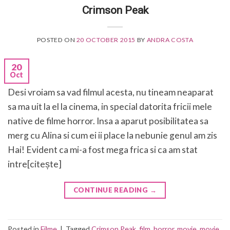
Crimson Peak
POSTED ON
20 OCTOBER 2015
BY
ANDRA COSTA
20
Oct
Desi vroiam sa vad filmul acesta, nu tineam neaparat
sa ma uit la el la cinema, in special datorita fricii mele
native de filme horror. Insa a aparut posibilitatea sa
merg cu Alina si cum ei ii place la nebunie genul am zis
Hai! Evident ca mi-a fost mega frica si ca am stat
intre[citește]
CONTINUE READING
→
Posted in
Filme
|
Tagged
Crimson Peak
,
film
,
horror
,
movie
,
movie