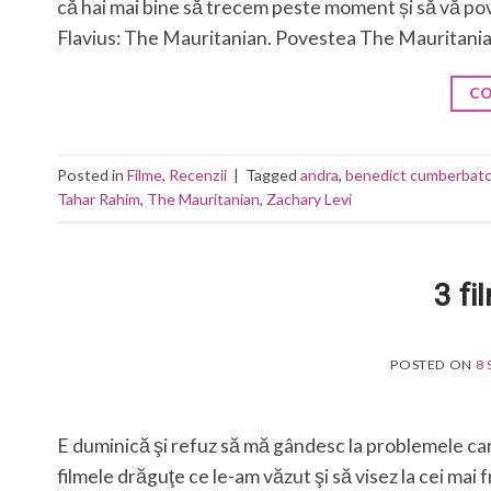
că hai mai bine să trecem peste moment și să vă pov
Flavius: The Mauritanian. Povestea The Mauritani
CO
Posted in
Filme
,
Recenzii
|
Tagged
andra
,
benedict cumberbat
Tahar Rahim
,
The Mauritanian
,
Zachary Levi
3 fi
POSTED ON
8
E duminică şi refuz să mă gândesc la problemele car
filmele drăguţe ce le-am văzut şi să visez la cei mai 