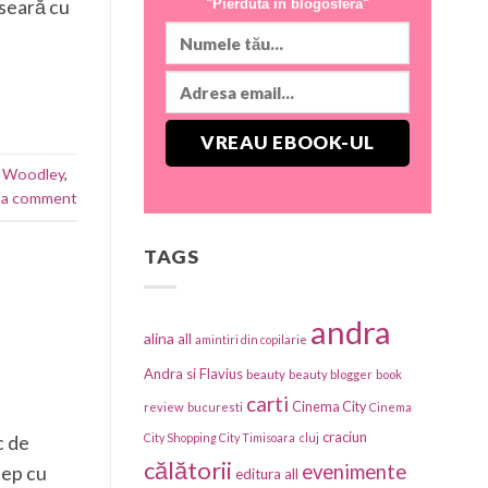
 seară cu
"Pierdută în blogosferă"
e Woodley
,
 a comment
TAGS
andra
alina
all
amintiri din copilarie
Andra si Flavius
beauty
beauty blogger
book
carti
Cinema City
review
bucuresti
Cinema
craciun
City Shopping City Timisoara
cluj
c de
călătorii
evenimente
cep cu
editura all