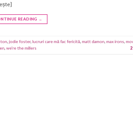
tește]
NTINUE READING
→
ston
,
jodie foster
,
lucruri care mă fac fericită
,
matt damon
,
max irons
,
mov
een
,
we're the millers
2