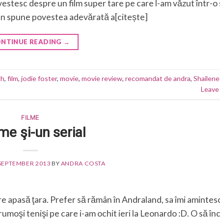
estesc despre un film super tare pe care l-am văzut într-o
an spune povestea adevărată a[citește]
NTINUE READING
→
ch
,
film
,
jodie foster
,
movie
,
movie review
,
recomandat de andra
,
Shailen
Leave
FILME
lme şi-un serial
 SEPTEMBER 2013
BY
ANDRA COSTA
e apasă ţara. Prefer să rămân în Andraland, sa îmi amintes
frumoşi tenişi pe care i-am ochit ieri la Leonardo :D. O să în