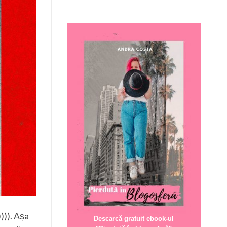
))). Așa
Descarcă gratuit ebook-ul