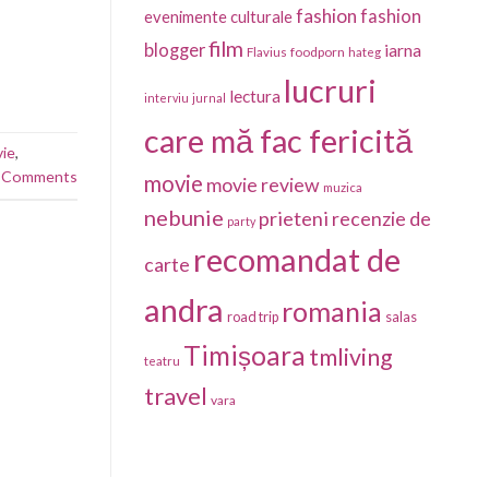
fashion
fashion
evenimente culturale
film
blogger
iarna
foodporn
Flavius
hateg
lucruri
lectura
interviu
jurnal
care mă fac fericită
ie
,
Comments
movie
movie review
muzica
nebunie
prieteni
recenzie de
party
recomandat de
carte
andra
romania
salas
road trip
Timișoara
tmliving
teatru
travel
vara