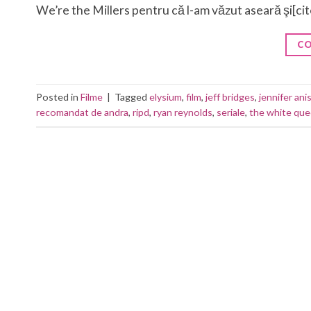
We’re the Millers pentru că l-am văzut aseară şi[ci
CO
Posted in
Filme
|
Tagged
elysium
,
film
,
jeff bridges
,
jennifer ani
recomandat de andra
,
ripd
,
ryan reynolds
,
seriale
,
the white qu