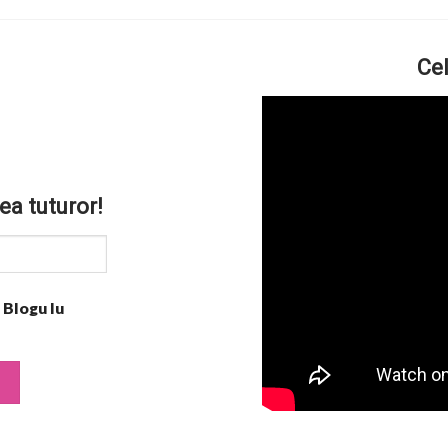
Cel
ea tuturor!
 Blogu lu