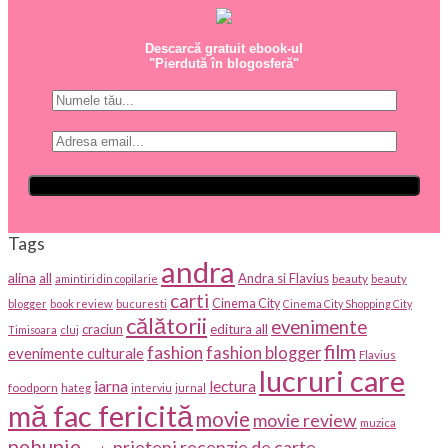
Descarcă gratuit ebook-ul
"Pierdută în blogosferă"
Tags
andra
alina
all
Andra si Flavius
beauty
amintiri din copilarie
beauty
carti
Cinema City
blogger
book review
bucuresti
Cinema City Shopping City
călătorii
evenimente
craciun
editura all
Timisoara
cluj
film
fashion
fashion blogger
evenimente culturale
Flavius
lucruri care
iarna
lectura
foodporn
hateg
interviu
jurnal
mă fac fericită
movie
movie review
muzica
nebunie
prieteni
recenzie de carte