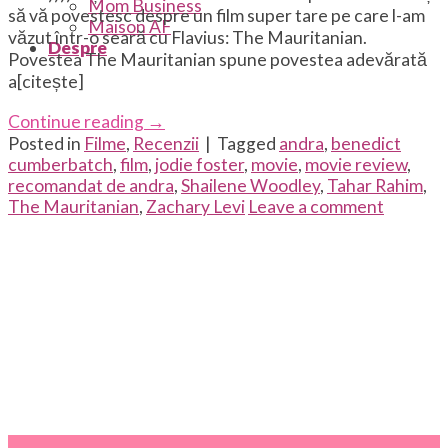
Mom Business
să vă povestesc despre un film super tare pe care l-am
Maison AF
văzut într-o seară cu Flavius: The Mauritanian.
Despre
Povestea The Mauritanian spune povestea adevărată
a[citește]
Continue reading
→
Posted in
Filme
,
Recenzii
|
Tagged
andra
,
benedict
cumberbatch
,
film
,
jodie foster
,
movie
,
movie review
,
recomandat de andra
,
Shailene Woodley
,
Tahar Rahim
,
The Mauritanian
,
Zachary Levi
Leave a comment