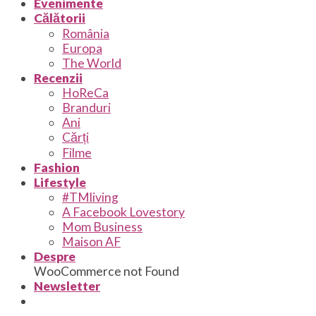
Evenimente
Călătorii
România
Europa
The World
Recenzii
HoReCa
Branduri
Ani
Cărți
Filme
Fashion
Lifestyle
#TMliving
A Facebook Lovestory
Mom Business
Maison AF
Despre
WooCommerce not Found
Newsletter