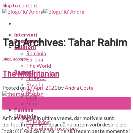
Skip to content
Interviuri
Tag Archives:
Tahar Rahim
Evenimente
Călătorii
România
Europa
Filme
,
Recenzii
The World
Recenzii
The Mauritanian
HoReCa
Branduri
Posted on
17 April 2021
by
Andra Costa
Ani
Cărți
17
Filme
Apr
Fashion
Lifestyle
Am cam șomat în ultima vreme, dar motivele sunt
#TMliving
perfect întemeiate, doar că nu putem vorbi despre ele
A Facebook Lovestory
încă :)))). Așa că hai mai bine să trecem peste moment și