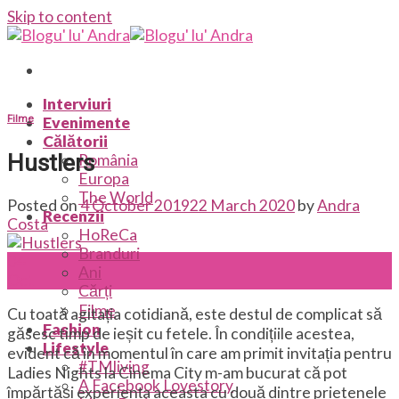
Skip to content
Interviuri
Filme
Evenimente
Călătorii
Hustlers
România
Europa
The World
Posted on
4 October 2019
22 March 2020
by
Andra
Recenzii
Costa
HoReCa
Branduri
04
Ani
Oct
Cărți
Filme
Cu toată agitația cotidiană, este destul de complicat să
Fashion
găsesc timp de ieșit cu fetele. În condițiile acestea,
Lifestyle
evident că în momentul în care am primit invitația pentru
#TMliving
Ladies Nights la Cinema City m-am bucurat că pot
A Facebook Lovestory
împărtăși experiența aceasta cu două dintre prietenele