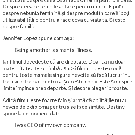
Despre ceea ce femeile ar face pentru iubire. E puțin
despre nebunia feminină și despre modul în care îți poți
utiliza abilitățile pentru a face ceva cu viața ta. Și este
despre familie.
Jennifer Lopez spune cam așa:
Being a mother is a mental illness.
Iar filmul dovedește că are dreptate. Doar că nu doar
maternitatea te schimbă așa. Și filmul nu este o odă
pentru toate mamele singure nevoite să facă lucruri nu
tocmai ortodoxe pentru a-și crește copiii. Este și despre
limite împinse prea departe. Și despre alegeri proaste.
Adică filmul este foarte fain și arată că abilitățile nu au
nevoie de o diplomă pentru a se face simțite. Destiny
spune la un moment dat:
I was CEO of my own company.