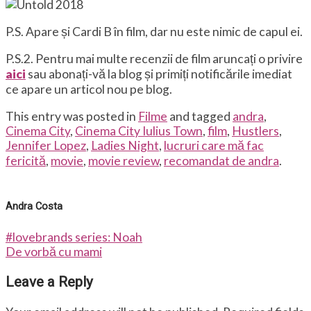
P.S. Apare și Cardi B în film, dar nu este nimic de capul ei.
P.S.2. Pentru mai multe recenzii de film aruncați o privire
aici
sau abonați-vă la blog și primiți notificările imediat
ce apare un articol nou pe blog.
This entry was posted in
Filme
and tagged
andra
,
Cinema City
,
Cinema City Iulius Town
,
film
,
Hustlers
,
Jennifer Lopez
,
Ladies Night
,
lucruri care mă fac
fericită
,
movie
,
movie review
,
recomandat de andra
.
Andra Costa
#lovebrands series: Noah
De vorbă cu mami
Leave a Reply