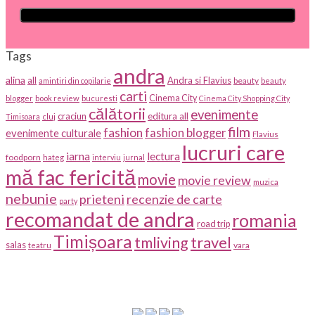
Tags
andra
alina
all
Andra si Flavius
beauty
amintiri din copilarie
beauty
carti
Cinema City
blogger
book review
bucuresti
Cinema City Shopping City
călătorii
evenimente
craciun
editura all
Timisoara
cluj
film
fashion
fashion blogger
evenimente culturale
Flavius
lucruri care
iarna
lectura
foodporn
hateg
interviu
jurnal
mă fac fericită
movie
movie review
muzica
nebunie
prieteni
recenzie de carte
party
recomandat de andra
romania
road trip
Timișoara
travel
tmliving
salas
vara
teatru