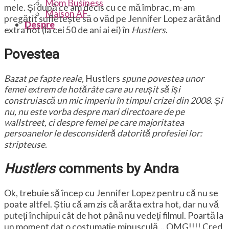
Mom Business
mele. Și după ce am decis cu ce mă îmbrac, m-am
Maison AF
pregătit sufletește să o văd pe Jennifer Lopez arătând
Despre
extra hot (la cei 50 de ani ai ei) în
Hustlers
.
Povestea
Bazat pe fapte reale,
Hustlers
spune povestea unor
femei extrem de hotărâte care au reușit să își
construiască un mic imperiu în timpul crizei din 2008. Și
nu, nu este vorba despre mari directoare de pe
wallstreet, ci despre femei pe care majoritatea
persoanelor le desconsideră datorită profesiei lor:
stripteuse.
Hustlers
comments by Andra
Ok, trebuie să încep cu Jennifer Lopez pentru că nu se
poate altfel. Știu că am zis că arăta extra hot, dar nu vă
puteți închipui cât de hot până nu vedeți filmul. Poartă la
un moment dat o costumație minusculă… OMG!!!! Cred