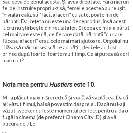
Sau ceva de genul acesta. Și avea dreptate. Fără nici un
fel de instruire propriu-zisă, femeile acestea au reușit,
în viața reală, să ”facă afaceri” cu sute, poate mii de
bărbați. Da, rețeta nu este una de reprodus, însă acest
lucru nu știrbește din reușita lor. Și ceea ce mi s-a părut
cel mai tare este că, de fiecare dată, bărbații ”cu care
făceau afaceri” erau cele mai mari ajutoare. Orgoliul nu
îi lăsa să mărturisească ce au pățit, deci ele au fost
prinse după foarte, foarte mult timp. Ce ai putea să ceri
mai mult?
Nota mea pentru
Hustlers
este 10.
Mi-a plăcut maxim și cred că și vouă vă va plăcea. Dacă
ați văzut filmul, hai să povestim despre el. Dacă nu l-ați
văzut, weekendul este momentul perfect pentru a da o
fugă la cinema (de preferat Cinema City :D) și a vă
bucura de J Lo.