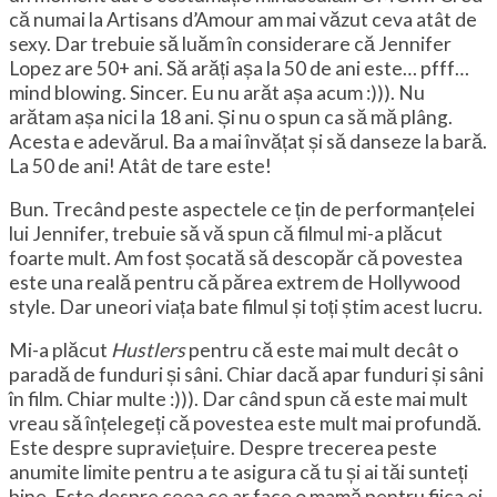
că numai la Artisans d’Amour am mai văzut ceva atât de
sexy. Dar trebuie să luăm în considerare că Jennifer
Lopez are 50+ ani. Să arăți așa la 50 de ani este… pfff…
mind blowing. Sincer. Eu nu arăt așa acum :))). Nu
arătam așa nici la 18 ani. Și nu o spun ca să mă plâng.
Acesta e adevărul. Ba a mai învățat și să danseze la bară.
La 50 de ani! Atât de tare este!
Bun. Trecând peste aspectele ce țin de performanțelei
lui Jennifer, trebuie să vă spun că filmul mi-a plăcut
foarte mult. Am fost șocată să descopăr că povestea
este una reală pentru că părea extrem de Hollywood
style. Dar uneori viața bate filmul și toți știm acest lucru.
Mi-a plăcut
Hustlers
pentru că este mai mult decât o
paradă de funduri și sâni. Chiar dacă apar funduri și sâni
în film. Chiar multe :))). Dar când spun că este mai mult
vreau să înțelegeți că povestea este mult mai profundă.
Este despre supraviețuire. Despre trecerea peste
anumite limite pentru a te asigura că tu și ai tăi sunteți
bine. Este despre ceea ce ar face o mamă pentru fiica ei.