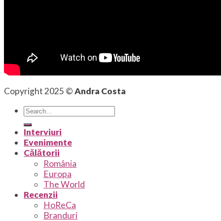
Copyright 2025 ©
Andra Costa
Interviuri
Evenimente
Călătorii
România
Europa
The World
Recenzii
HoReCa
Branduri