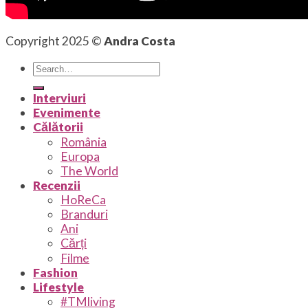
Copyright 2025 ©
Andra Costa
Interviuri
Evenimente
Călătorii
România
Europa
The World
Recenzii
HoReCa
Branduri
Ani
Cărți
Filme
Fashion
Lifestyle
#TMliving