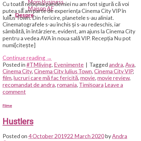
Mom Business
Cu toată nebunia pandemiei nu am fost sigură că voi
Maison AF
putea să am parte de experiența Cinema City VIP în
Despre
Iulius Town. Din fericire, planetele s-au aliniat.
Cinematografele s-au închis și s-au redeschis, iar
sâmbătă, în întârziere, evident, am ajuns la Cinema City
pentru a vedea AVA în noua sală VIP. Recepția Nu pot
numi[citește]
Continue reading
→
Posted in
#TMliving
,
Evenimente
|
Tagged
andra
,
Ava
,
Cinema City
,
Cinema City Iulius Town
,
Cinema City VIP
,
film
,
lucruri care mă fac fericită
,
movie
,
movie review
,
recomandat de andra
,
romania
,
Timișoara
Leave a
comment
Filme
Hustlers
Posted on
4 October 2019
22 March 2020
by
Andra