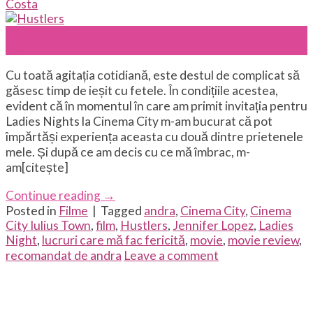
Costa
04
Oct
Cu toată agitația cotidiană, este destul de complicat să
găsesc timp de ieșit cu fetele. În condițiile acestea,
evident că în momentul în care am primit invitația pentru
Ladies Nights la Cinema City m-am bucurat că pot
împărtăși experiența aceasta cu două dintre prietenele
mele. Și după ce am decis cu ce mă îmbrac, m-
am[citește]
Continue reading
→
Posted in
Filme
|
Tagged
andra
,
Cinema City
,
Cinema
City Iulius Town
,
film
,
Hustlers
,
Jennifer Lopez
,
Ladies
Night
,
lucruri care mă fac fericită
,
movie
,
movie review
,
recomandat de andra
Leave a comment