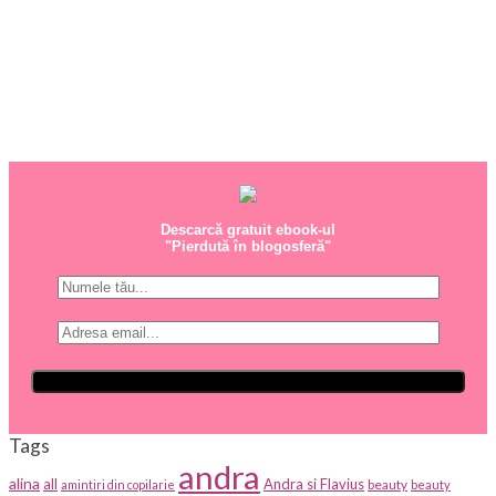
Descarcă gratuit ebook-ul
"Pierdută în blogosferă"
Tags
andra
alina
all
Andra si Flavius
beauty
amintiri din copilarie
beauty