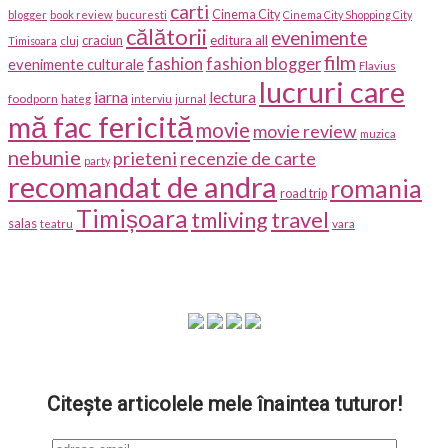
carti
Cinema City
blogger
book review
bucuresti
Cinema City Shopping City
călătorii
evenimente
craciun
editura all
Timisoara
cluj
film
fashion
fashion blogger
evenimente culturale
Flavius
lucruri care
iarna
lectura
foodporn
hateg
interviu
jurnal
mă fac fericită
movie
movie review
muzica
nebunie
prieteni
recenzie de carte
party
recomandat de andra
romania
road trip
Timișoara
travel
tmliving
salas
vara
teatru
Citește articolele mele înaintea tuturor!