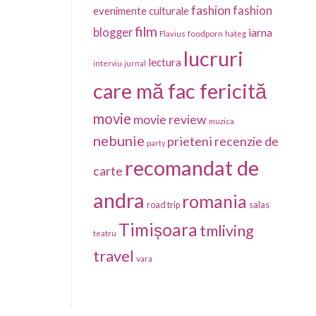
fashion
fashion
evenimente culturale
film
blogger
iarna
foodporn
Flavius
hateg
lucruri
lectura
interviu
jurnal
care mă fac fericită
movie
movie review
muzica
nebunie
prieteni
recenzie de
party
recomandat de
carte
andra
romania
salas
road trip
Timișoara
tmliving
teatru
travel
vara