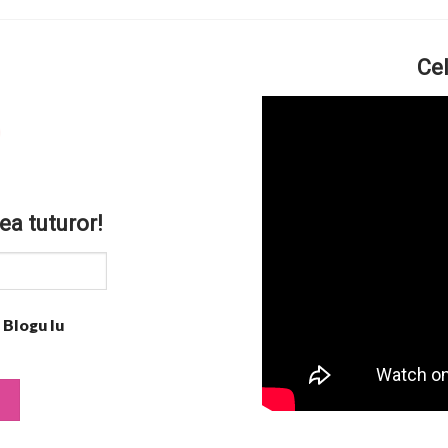
Cel
ea tuturor!
 Blogu lu