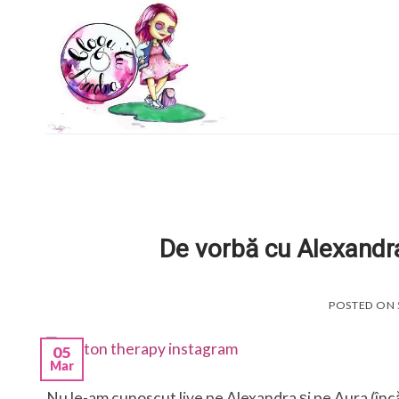
Skip
to
content
De vorbă cu Alexandr
POSTED ON
05
Mar
Nu le-am cunoscut live pe Alexandra și pe Aura (încă)