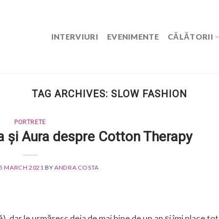
INTERVIURI
EVENIMENTE
CĂLĂTORII
TAG ARCHIVES:
SLOW FASHION
PORTRETE
a și Aura despre Cotton Therapy
5 MARCH 2021
BY
ANDRA COSTA
, dar le urmăresc deja de mai bine de un an și îmi place tot