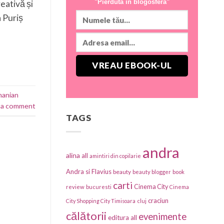
"Pierdută în blogosferă"
eativă și
a Puriș
manian
 a comment
TAGS
andra
alina
all
amintiri din copilarie
Andra si Flavius
beauty
beauty blogger
book
carti
Cinema City
review
bucuresti
Cinema
craciun
City Shopping City Timisoara
cluj
călătorii
evenimente
editura all