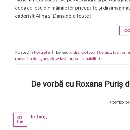
ceea ce iese din mâinile lor pricepute și din imagina
cadorisit Alina și Dana de[citește]
CO
Posted in
Portrete
|
Tagged
andra
,
Cotton Therapy
,
fashion
,
i
romanian designer
,
slow fashion
,
sustenabilitate
De vorbă cu Roxana Puriș 
POSTED O
01
Jun