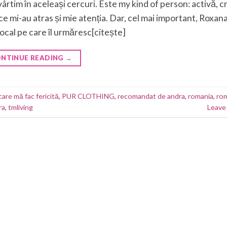
rtim în aceleași cercuri. Este my kind of person: activă, cr
ce mi-au atras și mie atenția. Dar, cel mai important, Roxan
al pe care îl urmăresc[citește]
NTINUE READING
→
 care mă fac fericită
,
PUR CLOTHING
,
recomandat de andra
,
romania
,
ro
ra
,
tmliving
Leave