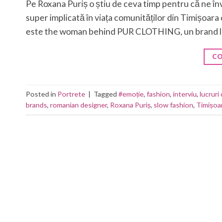
Pe Roxana Puriș o știu de ceva timp pentru că ne învâ
super implicată în viața comunităților din Timișoara 
este the woman behind PUR CLOTHING, un brand loc
CO
Posted in
Portrete
|
Tagged
#emoție
,
fashion
,
interviu
,
lucruri
brands
,
romanian designer
,
Roxana Puriș
,
slow fashion
,
Timișoa