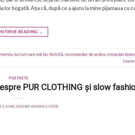
ția lor bogată. Așa că, după ce a ajuns la mine pijamaua cu 
NTINUE READING
→
nterviu
,
lucruri care mă fac fericită
,
recomandat de andra
,
romanian bran
Leave
PORTRETE
despre PUR CLOTHING și slow fashi
N
1 JUNE 2020
BY
ANDRA COSTA