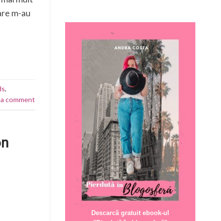
care m-au
ds
,
 a comment
on
Descarcă gratuit ebook-ul