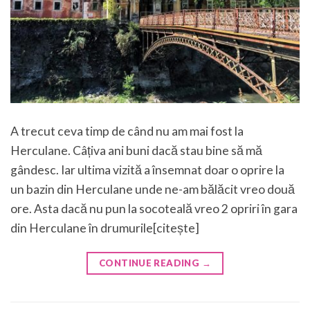
A trecut ceva timp de când nu am mai fost la
Herculane. Câțiva ani buni dacă stau bine să mă
gândesc. Iar ultima vizită a însemnat doar o oprire la
un bazin din Herculane unde ne-am bălăcit vreo două
ore. Asta dacă nu pun la socoteală vreo 2 opriri în gara
din Herculane în drumurile[citește]
CONTINUE READING
→