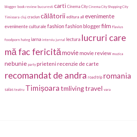
carti
Cinema City
blogger
book review
bucuresti
Cinema City Shopping City
călătorii
evenimente
craciun
editura all
Timisoara
cluj
film
fashion
fashion blogger
evenimente culturale
Flavius
lucruri care
iarna
lectura
foodporn
hateg
interviu
jurnal
mă fac fericită
movie
movie review
muzica
nebunie
prieteni
recenzie de carte
party
recomandat de andra
romania
road trip
Timișoara
travel
tmliving
salas
vara
teatru