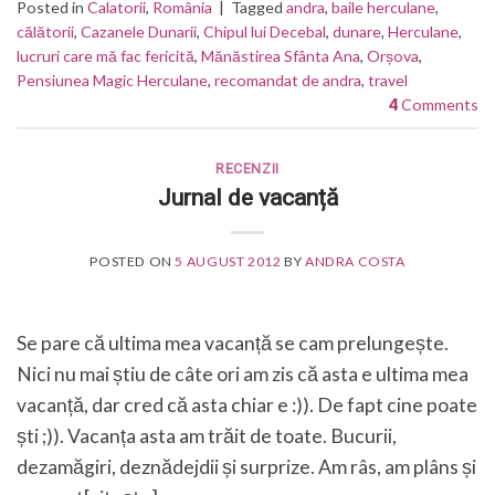
Posted in
Calatorii
,
România
|
Tagged
andra
,
baile herculane
,
călătorii
,
Cazanele Dunarii
,
Chipul lui Decebal
,
dunare
,
Herculane
,
lucruri care mă fac fericită
,
Mănăstirea Sfânta Ana
,
Orșova
,
Pensiunea Magic Herculane
,
recomandat de andra
,
travel
4
Comments
RECENZII
Jurnal de vacanță
POSTED ON
5 AUGUST 2012
BY
ANDRA COSTA
Se pare că ultima mea vacanță se cam prelungește.
Nici nu mai știu de câte ori am zis că asta e ultima mea
vacanță, dar cred că asta chiar e :)). De fapt cine poate
ști ;)). Vacanța asta am trăit de toate. Bucurii,
dezamăgiri, deznădejdii și surprize. Am râs, am plâns și