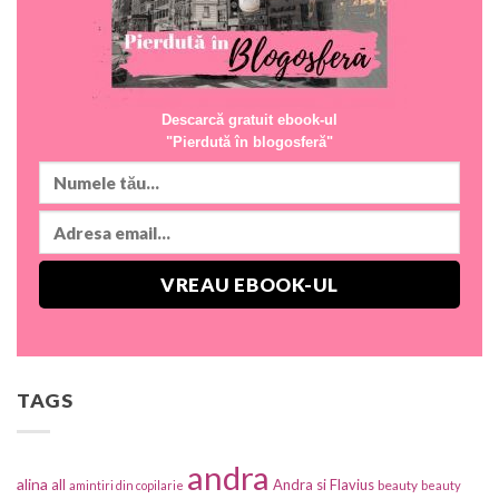
Descarcă gratuit ebook-ul
"Pierdută în blogosferă"
TAGS
andra
alina
all
Andra si Flavius
beauty
amintiri din copilarie
beauty