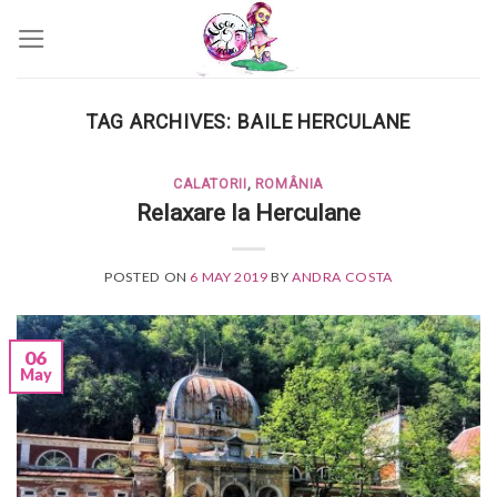
Skip
to
content
TAG ARCHIVES:
BAILE HERCULANE
CALATORII
,
ROMÂNIA
Relaxare la Herculane
POSTED ON
6 MAY 2019
BY
ANDRA COSTA
06
May