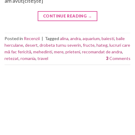
am avut[citește]
CONTINUE READING
→
Posted in
Recenzii
|
Tagged
alina
,
andra
,
aquarium
,
baiesti
,
baile
herculane
,
desert
,
drobeta turnu severin
,
fructe
,
hateg
,
lucruri care
mă fac fericită
,
mehedinti
,
mere
,
prieteni
,
recomandat de andra
,
retezat
,
romania
,
travel
3
Comments