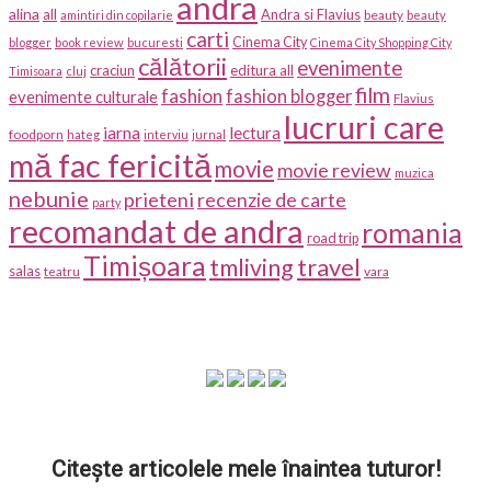
andra
alina
all
Andra si Flavius
beauty
amintiri din copilarie
beauty
carti
Cinema City
blogger
book review
bucuresti
Cinema City Shopping City
călătorii
evenimente
craciun
editura all
Timisoara
cluj
film
fashion
fashion blogger
evenimente culturale
Flavius
lucruri care
iarna
lectura
foodporn
hateg
interviu
jurnal
mă fac fericită
movie
movie review
muzica
nebunie
prieteni
recenzie de carte
party
recomandat de andra
romania
road trip
Timișoara
travel
tmliving
salas
vara
teatru
Citește articolele mele înaintea tuturor!