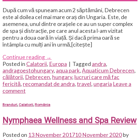
După cum vă spuneam acum 2 săptămâni, Debrecen
este al doilea cel mai mare oraș din Ungaria. Este, de
asemenea, unul dintre orașele ce au un super complex
de spa și distracție, pe care anul acesta l-am vizitat
pentru a doua oară în viață. Și dacă prima oară se
întâmpla cu mulți ani în urmă,[citește]
Continue reading
→
Posted in
Calatorii
,
Europa
|
Tagged
andra
,
andragoestohungary
,
aqua park
,
Aquaticum Debrecen
,
călătorii
,
Debrecen
,
hungary
,
lucruri care mă fac
fericită
,
recomandat de andra
,
travel
,
ungaria
Leave a
comment
Branduri
,
Calatorii
,
România
Nymphaea Wellness and Spa Review
Posted on
13 November 2017
10 November 2020
by