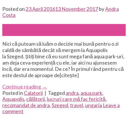
Posted on
23 April 2016
13 November 2017
by
Andra
Costa
23
Apr
Nici că puteam să luăm o decizie mai bună pentru o zi
caldă de sâmbătă decât să mergem la Aquapolis
la Szeged. Știți bine că eu sunt mega fană aqua park-uri,
am deja ceva experiență cu ele, iar aici nu ajunsesem
încă, dar era momentul. De ce? În primul rând pentru că
este destul de aproape de[citește]
Continue reading
→
Posted in
Calatorii
|
Tagged
andra
,
aqua park
,
Aquapolis
,
călătorii
,
lucruri care mă fac fericită
,
recomandat de andra
,
Szeged
,
travel
,
ungaria
Leave a
comment