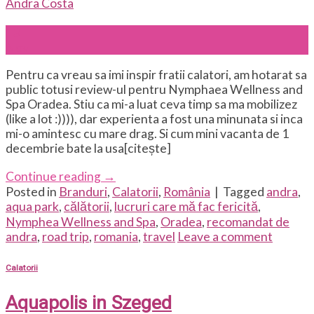
Andra Costa
13
Nov
Pentru ca vreau sa imi inspir fratii calatori, am hotarat sa
public totusi review-ul pentru Nymphaea Wellness and
Spa Oradea. Stiu ca mi-a luat ceva timp sa ma mobilizez
(like a lot :)))), dar experienta a fost una minunata si inca
mi-o amintesc cu mare drag. Si cum mini vacanta de 1
decembrie bate la usa[citește]
Continue reading
→
Posted in
Branduri
,
Calatorii
,
România
|
Tagged
andra
,
aqua park
,
călătorii
,
lucruri care mă fac fericită
,
Nymphea Wellness and Spa
,
Oradea
,
recomandat de
andra
,
road trip
,
romania
,
travel
Leave a comment
Calatorii
Aquapolis in Szeged