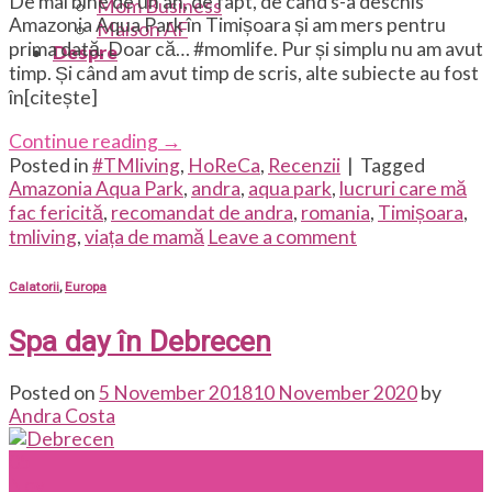
De mai bine de un an, de fapt, de când s-a deschis
Mom Business
Amazonia Aqua Park în Timișoara și am mers pentru
Maison AF
prima dată. Doar că… #momlife. Pur și simplu nu am avut
Despre
timp. Și când am avut timp de scris, alte subiecte au fost
în[citește]
Continue reading
→
Posted in
#TMliving
,
HoReCa
,
Recenzii
|
Tagged
Amazonia Aqua Park
,
andra
,
aqua park
,
lucruri care mă
fac fericită
,
recomandat de andra
,
romania
,
Timișoara
,
tmliving
,
viața de mamă
Leave a comment
Calatorii
,
Europa
Spa day în Debrecen
Posted on
5 November 2018
10 November 2020
by
Andra Costa
05
Nov