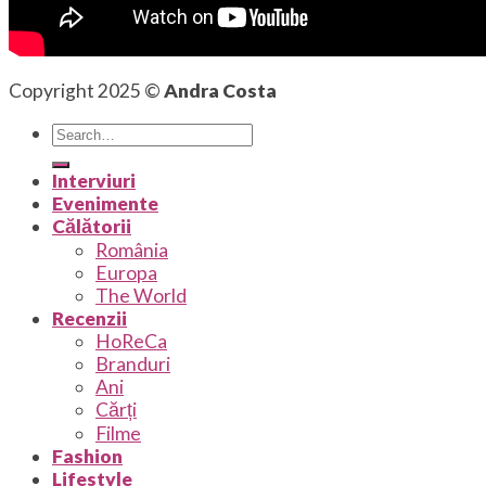
Copyright 2025 ©
Andra Costa
Interviuri
Evenimente
Călătorii
România
Europa
The World
Recenzii
HoReCa
Branduri
Ani
Cărți
Filme
Fashion
Lifestyle