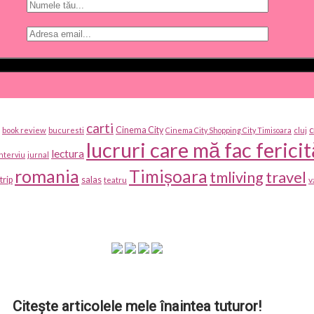
carti
c
Cinema City
book review
bucuresti
Cinema City Shopping City Timisoara
cluj
lucruri care mă fac fericit
lectura
interviu
jurnal
romania
Timișoara
travel
tmliving
salas
trip
v
teatru
Citește articolele mele înaintea tuturor!