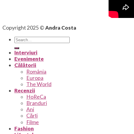
Copyright 2025 ©
Andra Costa
Interviuri
Evenimente
Călătorii
România
Europa
The World
Recenzii
HoReCa
Branduri
Ani
Cărți
Filme
Fashion