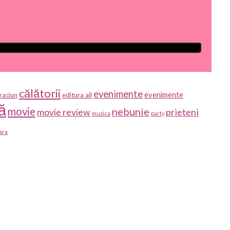
călătorii
evenimente
evenimente
raciun
editura all
ă
movie
nebunie
prieteni
movie review
muzica
party
ara