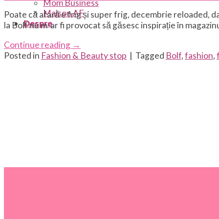
Mom Business
Maison AF
Poate că afară e frig și super frig, decembrie reloaded, dar e
Despre
la Bolf nu m-ar fi provocat să găsesc inspirație în magazin
Continue reading
→
Posted in
Fashion & Beauty stop
|
Tagged
Bolf
,
fashion
,