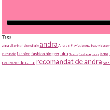
Tags
andra
alina
all
Andra si Flavius
beauty
amintiri din copilarie
beauty blogger
film
fashion
fashion blogger
iarna
culturale
foodporn
Flavius
hateg
recomandat de andra
recenzie de carte
road 