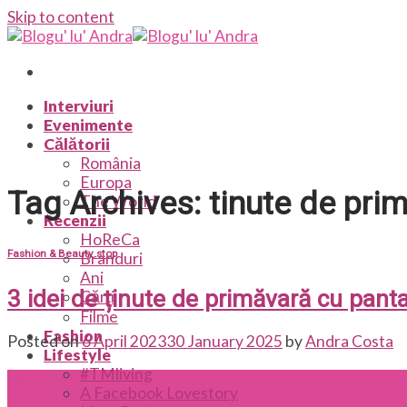
Skip to content
Interviuri
Evenimente
Călătorii
România
Europa
Tag Archives:
tinute de pri
The World
Recenzii
HoReCa
Fashion & Beauty stop
Branduri
Ani
3 idei de ținute de primăvară cu panta
Cărți
Filme
Fashion
Posted on
6 April 2023
30 January 2025
by
Andra Costa
Lifestyle
#TMliving
06
A Facebook Lovestory
Apr