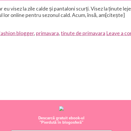
u visez la zile calde și pantaloni scurți. Visez la ținute leje
ul lor online pentru sezonul cald. Acum, însă, am[citește]
fashion blogger
,
primavara
,
tinute de primavara
Leave a c
Descarcă gratuit ebook-ul
"Pierdută în blogosferă"