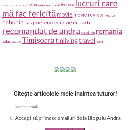
lucruri care
iarna
lectura
foodporn
hateg
interviu
jurnal
mă fac fericită
movie
movie review
muzica
nebunie
prieteni
recenzie de carte
party
recomandat de andra
romania
road trip
Timișoara
travel
tmliving
salas
vara
teatru
Citește articolele mele înaintea tuturor!
Accept să primesc emailuri de la Blogu lu Andra