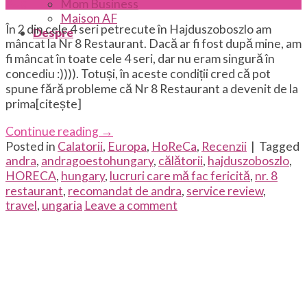
Aug
Mom Business
Maison AF
În 2 din cele 4 seri petrecute în Hajduszoboszlo am
Despre
mâncat la Nr 8 Restaurant. Dacă ar fi fost după mine, am
fi mâncat în toate cele 4 seri, dar nu eram singură în
concediu :)))). Totuși, în aceste condiții cred că pot
spune fără probleme că Nr 8 Restaurant a devenit de la
prima[citește]
Continue reading
→
Posted in
Calatorii
,
Europa
,
HoReCa
,
Recenzii
|
Tagged
andra
,
andragoestohungary
,
călătorii
,
hajduszoboszlo
,
HORECA
,
hungary
,
lucruri care mă fac fericită
,
nr. 8
restaurant
,
recomandat de andra
,
service review
,
travel
,
ungaria
Leave a comment