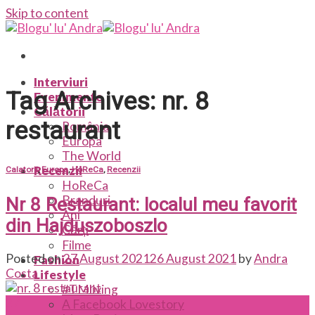
Skip to content
Interviuri
Tag Archives:
nr. 8
Evenimente
Călătorii
restaurant
România
Europa
The World
Recenzii
Calatorii
,
Europa
,
HoReCa
,
Recenzii
HoReCa
Branduri
Nr 8 Restaurant: localul meu favorit
Ani
din Hajduszoboszlo
Cărți
Filme
Posted on
27 August 2021
26 August 2021
by
Andra
Fashion
Costa
Lifestyle
#TMliving
27
A Facebook Lovestory