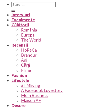
Interviuri
Evenimente
Călătorii
România
Europa
The World
Recenzii
HoReCa
Branduri
Ani
Cărți
Filme
Fashion
Lifestyle
#TMliving
A Facebook Lovestory
Mom Business
Maison AF
Despre