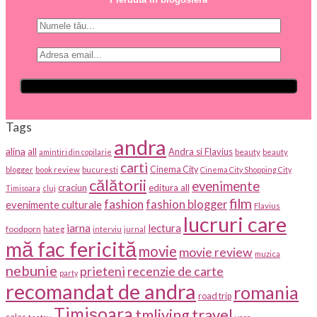
Tags
andra
alina
all
Andra si Flavius
beauty
amintiri din copilarie
beauty
carti
Cinema City
blogger
book review
bucuresti
Cinema City Shopping City
călătorii
evenimente
craciun
editura all
Timisoara
cluj
film
fashion
fashion blogger
evenimente culturale
Flavius
lucruri care
iarna
lectura
foodporn
hateg
interviu
jurnal
mă fac fericită
movie
movie review
muzica
nebunie
prieteni
recenzie de carte
party
recomandat de andra
romania
road trip
Timișoara
travel
tmliving