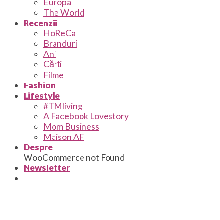
Europa
The World
Recenzii
HoReCa
Branduri
Ani
Cărți
Filme
Fashion
Lifestyle
#TMliving
A Facebook Lovestory
Mom Business
Maison AF
Despre
WooCommerce not Found
Newsletter