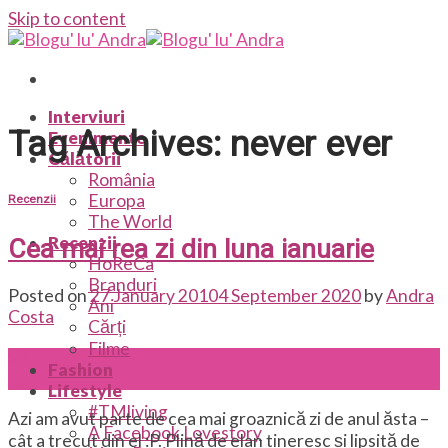
Skip to content
Interviuri
Tag Archives:
never ever
Evenimente
Călătorii
România
Europa
Recenzii
The World
Recenzii
Cea mai rea zi din luna ianuarie
HoReCa
Branduri
Posted on
27 January 2010
4 September 2020
by
Andra
Ani
Costa
Cărți
Filme
27
Fashion
Jan
Lifestyle
#TMliving
Azi am avut parte de cea mai groaznică zi de anul ăsta –
A Facebook Lovestory
cât a trecut din el :P. Plină de elan tineresc și lipsită de