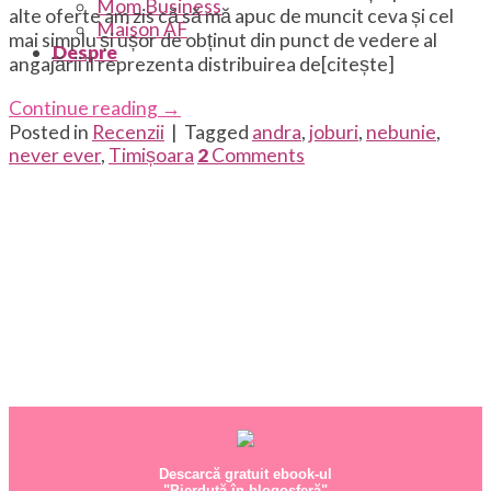
Mom Business
alte oferte am zis că să mă apuc de muncit ceva și cel
Maison AF
mai simplu și ușor de obținut din punct de vedere al
Despre
angajării îl reprezenta distribuirea de[citește]
Continue reading
→
Posted in
Recenzii
|
Tagged
andra
,
joburi
,
nebunie
,
never ever
,
Timișoara
2
Comments
Descarcă gratuit ebook-ul
"Pierdută în blogosferă"