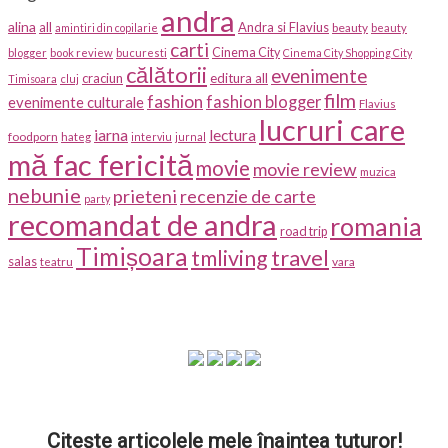
andra
alina
all
Andra si Flavius
beauty
amintiri din copilarie
beauty
carti
Cinema City
blogger
book review
bucuresti
Cinema City Shopping City
călătorii
evenimente
craciun
editura all
Timisoara
cluj
film
fashion
fashion blogger
evenimente culturale
Flavius
lucruri care
iarna
lectura
foodporn
hateg
interviu
jurnal
mă fac fericită
movie
movie review
muzica
nebunie
prieteni
recenzie de carte
party
recomandat de andra
romania
road trip
Timișoara
travel
tmliving
salas
vara
teatru
Citește articolele mele înaintea tuturor!