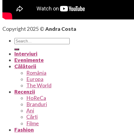
Copyright 2025 ©
Andra Costa
Interviuri
Evenimente
Călătorii
România
Europa
The World
Recenzii
HoReCa
Branduri
Ani
Cărți
Filme
Fashion