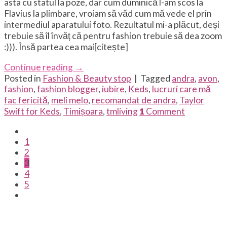
asta cu statul la poze, dar cum duminică l-am scos la
Flavius la plimbare, vroiam să văd cum mă vede el prin
intermediul aparatului foto. Rezultatul mi-a plăcut, deși
trebuie să îl învăț că pentru fashion trebuie să dea zoom
:))). Însă partea cea mai[citește]
Continue reading
→
Posted in
Fashion & Beauty stop
|
Tagged
andra
,
avon
,
fashion
,
fashion blogger
,
iubire
,
Keds
,
lucruri care mă
fac fericită
,
meli melo
,
recomandat de andra
,
Taylor
Swift for Keds
,
Timișoara
,
tmliving
1
Comment
1
2
3
4
5