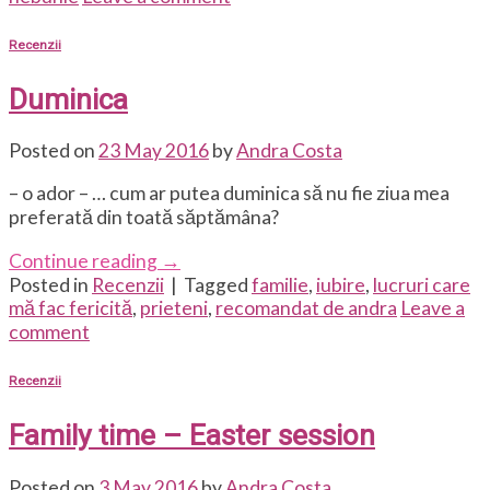
Recenzii
Duminica
Posted on
23 May 2016
by
Andra Costa
– o ador – … cum ar putea duminica să nu fie ziua mea
preferată din toată săptămâna?
Continue reading
→
Posted in
Recenzii
|
Tagged
familie
,
iubire
,
lucruri care
mă fac fericită
,
prieteni
,
recomandat de andra
Leave a
comment
Recenzii
Family time – Easter session
Posted on
3 May 2016
by
Andra Costa