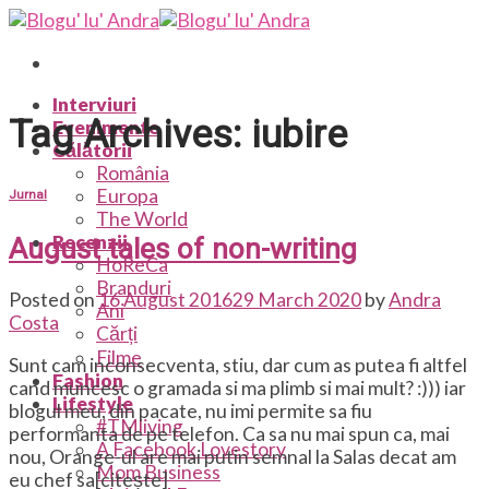
Skip
to
content
Interviuri
Tag Archives:
iubire
Evenimente
Călătorii
România
Europa
Jurnal
The World
Recenzii
August tales of non-writing
HoReCa
Branduri
Posted on
16 August 2016
29 March 2020
by
Andra
Ani
Costa
Cărți
Filme
Sunt cam inconsecventa, stiu, dar cum as putea fi altfel
Fashion
cand muncesc o gramada si ma plimb si mai mult? :))) iar
Lifestyle
blogul meu, din pacate, nu imi permite sa fiu
#TMliving
performanta de pe telefon. Ca sa nu mai spun ca, mai
A Facebook Lovestory
nou, Orange-ul are mai putin semnal la Salas decat am
Mom Business
eu chef sa[citește]