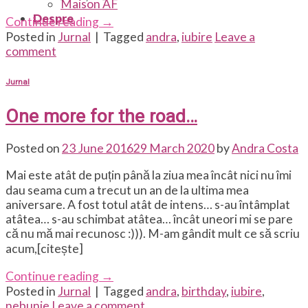
Maison AF
Despre
Continue reading
→
Posted in
Jurnal
|
Tagged
andra
,
iubire
Leave a
comment
Jurnal
One more for the road…
Posted on
23 June 2016
29 March 2020
by
Andra Costa
Mai este atât de puțin până la ziua mea încât nici nu îmi
dau seama cum a trecut un an de la ultima mea
aniversare. A fost totul atât de intens… s-au întâmplat
atâtea… s-au schimbat atâtea… încât uneori mi se pare
că nu mă mai recunosc :))). M-am gândit mult ce să scriu
acum,[citește]
Continue reading
→
Posted in
Jurnal
|
Tagged
andra
,
birthday
,
iubire
,
nebunie
Leave a comment