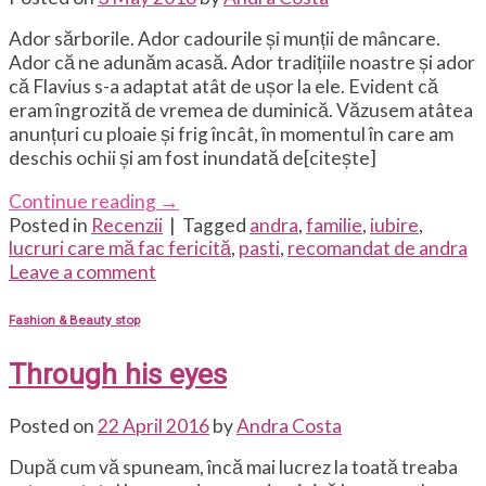
Ador sărborile. Ador cadourile și munții de mâncare.
Ador că ne adunăm acasă. Ador tradițiile noastre și ador
că Flavius s-a adaptat atât de ușor la ele. Evident că
eram îngrozită de vremea de duminică. Văzusem atâtea
anunțuri cu ploaie și frig încât, în momentul în care am
deschis ochii și am fost inundată de[citește]
Continue reading
→
Posted in
Recenzii
|
Tagged
andra
,
familie
,
iubire
,
lucruri care mă fac fericită
,
pasti
,
recomandat de andra
Leave a comment
Fashion & Beauty stop
Through his eyes
Posted on
22 April 2016
by
Andra Costa
După cum vă spuneam, încă mai lucrez la toată treaba