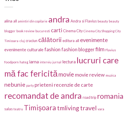
andra
alina
all
Andra si Flavius
beauty
amintiri din copilarie
beauty
carti
Cinema City
blogger
book review
bucuresti
Cinema City Shopping City
călătorii
evenimente
craciun
editura all
Timisoara
cluj
film
fashion
fashion blogger
evenimente culturale
Flavius
lucruri care
iarna
lectura
foodporn
hateg
interviu
jurnal
mă fac fericită
movie
movie review
muzica
nebunie
prieteni
recenzie de carte
party
recomandat de andra
romania
road trip
Timișoara
travel
tmliving
salas
vara
teatru