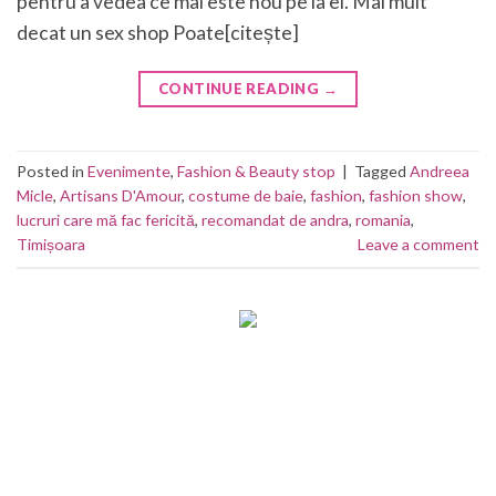
pentru a vedea ce mai este nou pe la ei. Mai mult
decat un sex shop Poate[citește]
CONTINUE READING
→
Posted in
Evenimente
,
Fashion & Beauty stop
|
Tagged
Andreea
Micle
,
Artisans D'Amour
,
costume de baie
,
fashion
,
fashion show
,
lucruri care mă fac fericită
,
recomandat de andra
,
romania
,
Timișoara
Leave a comment