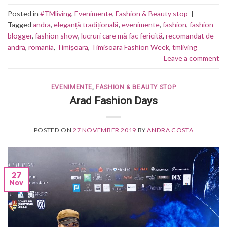
Posted in
#TMliving
,
Evenimente
,
Fashion & Beauty stop
|
Tagged
andra
,
eleganță tradițională
,
evenimente
,
fashion
,
fashion
blogger
,
fashion show
,
lucruri care mă fac fericită
,
recomandat de
andra
,
romania
,
Timișoara
,
Timisoara Fashion Week
,
tmliving
Leave a comment
EVENIMENTE
,
FASHION & BEAUTY STOP
Arad Fashion Days
POSTED ON
27 NOVEMBER 2019
BY
ANDRA COSTA
27
Nov