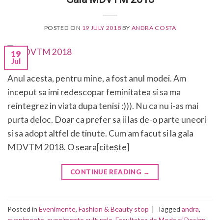
POSTED ON
19 JULY 2018
BY
ANDRA COSTA
19
Jul
Anul acesta, pentru mine, a fost anul modei. Am
inceput sa imi redescopar feminitatea si sa ma
reintegrez in viata dupa tenisi :))). Nu ca nu i-as mai
purta deloc. Doar ca prefer sa ii las de-o parte uneori
si sa adopt altfel de tinute. Cum am facut si la gala
MDVTM 2018. O seara[citește]
CONTINUE READING
→
Posted in
Evenimente
,
Fashion & Beauty stop
|
Tagged
andra
,
evenimente
,
evenimente culturale
,
Facultatea de Moda si Design