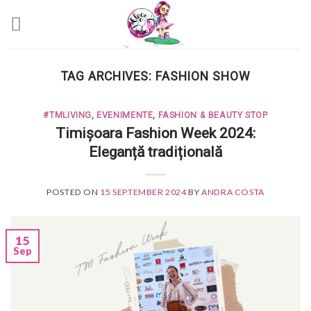
Skip
to
content
TAG ARCHIVES:
FASHION SHOW
#TMLIVING
,
EVENIMENTE
,
FASHION & BEAUTY STOP
Timișoara Fashion Week 2024:
Eleganță tradițională
POSTED ON
15 SEPTEMBER 2024
BY
ANDRA COSTA
15
Sep