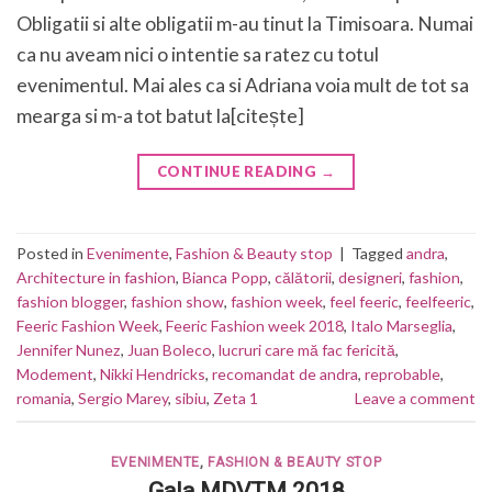
Obligatii si alte obligatii m-au tinut la Timisoara. Numai
ca nu aveam nici o intentie sa ratez cu totul
evenimentul. Mai ales ca si Adriana voia mult de tot sa
mearga si m-a tot batut la[citește]
CONTINUE READING
→
Posted in
Evenimente
,
Fashion & Beauty stop
|
Tagged
andra
,
Architecture in fashion
,
Bianca Popp
,
călătorii
,
designeri
,
fashion
,
fashion blogger
,
fashion show
,
fashion week
,
feel feeric
,
feelfeeric
,
Feeric Fashion Week
,
Feeric Fashion week 2018
,
Italo Marseglia
,
Jennifer Nunez
,
Juan Boleco
,
lucruri care mă fac fericită
,
Modement
,
Nikki Hendricks
,
recomandat de andra
,
reprobable
,
romania
,
Sergio Marey
,
sibiu
,
Zeta 1
Leave a comment
EVENIMENTE
,
FASHION & BEAUTY STOP
Gala MDVTM 2018