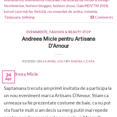
Vestimentar
,
fashion blogger
,
fashion show
,
Gala MDVTM 2018
,
lucruri care mă fac fericită
,
recomandat de andra
,
romania
,
Timișoara
,
tmliving
13
Comments
EVENIMENTE
,
FASHION & BEAUTY STOP
Andreea Micle pentru Artisans
D’Amour
POSTED ON
24 APRIL 2017
BY
ANDRA COSTA
24
Apr
Saptamana trecuta am primit invitatia de a participa la
un nou eveniment marca Artisans D’Amour. Stiam ca
urmeaza sa fie prezentate costume de baie, ca nu pot
sta foarte mult si am decis sa merg putin mai repede