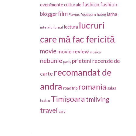
fashion
fashion
evenimente culturale
film
blogger
iarna
foodporn
Flavius
hateg
lucruri
lectura
interviu
jurnal
care mă fac fericită
movie
movie review
muzica
nebunie
prieteni
recenzie de
party
recomandat de
carte
andra
romania
salas
road trip
Timișoara
tmliving
teatru
travel
vara