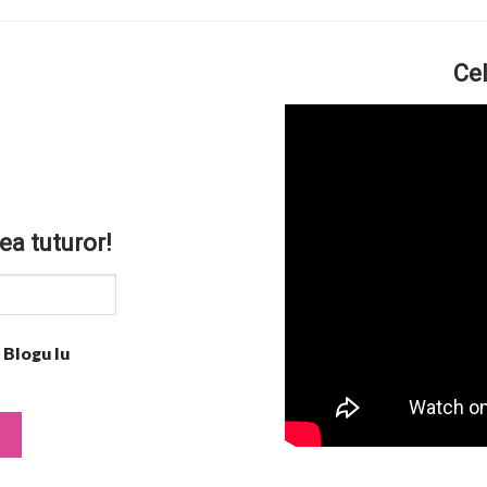
Cel
ea tuturor!
 Blogu lu