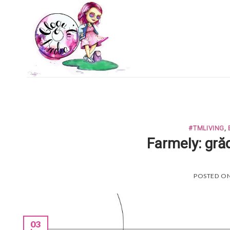
Skip
to
content
#TMLIVING
,
Farmely: gră
POSTED O
03