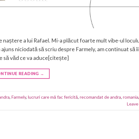
naștere a lui Rafael. Mi-a plăcut foarte mult vibe-ul locului
 ajuns niciodată să scriu despre Farmely, am continuat să îi
e să văd ce va aduce[citește]
NTINUE READING
→
andra
,
Farmely
,
lucruri care mă fac fericită
,
recomandat de andra
,
romania
Leave