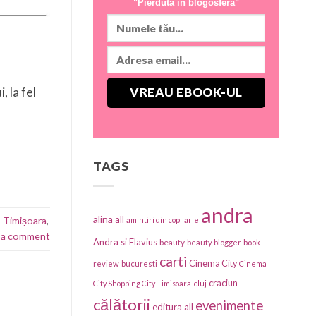
"Pierdută în blogosferă"
, la fel
TAGS
andra
alina
all
,
Timișoara
,
amintiri din copilarie
 a comment
Andra si Flavius
beauty
beauty blogger
book
carti
Cinema City
review
bucuresti
Cinema
craciun
City Shopping City Timisoara
cluj
călătorii
evenimente
editura all