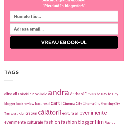
Descarcă gratuit ebook-ul
"Pierdută în blogosferă"
TAGS
andra
alina
all
Andra si Flavius
beauty
amintiri din copilarie
beauty
carti
Cinema City
blogger
book review
bucuresti
Cinema City Shopping City
călătorii
evenimente
craciun
editura all
Timisoara
cluj
film
fashion
fashion blogger
evenimente culturale
Flavius