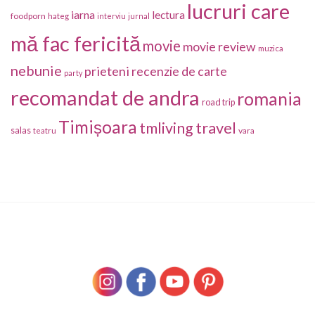
lucruri care
iarna
lectura
foodporn
hateg
interviu
jurnal
mă fac fericită
movie
movie review
muzica
nebunie
prieteni
recenzie de carte
party
recomandat de andra
romania
road trip
Timișoara
travel
tmliving
salas
vara
teatru