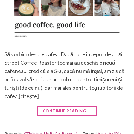
Să vorbim despre cafea. Dacă tot e început de an și
Street Coffee Roaster tocmai au deschis o nouă
cafenea… cred că e a 5-a, dacă nu mă înșel, am zis că
ar fi cazul să scriu un articol util pentru timișoreni și
turiști (de ce nu), dar mai ales pentru toți iubitorii de
cafea,[citește]
CONTINUE READING
→
Posted in
#TMliving
,
HoReCa
,
Recenzii
|
Tagged
Acas
,
AMPM