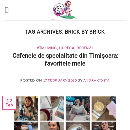
Skip
to
content
TAG ARCHIVES:
BRICK BY BRICK
#TMLIVING
,
HORECA
,
RECENZII
Cafenele de specialitate din Timișoara:
favoritele mele
POSTED ON
17 FEBRUARY 2025
BY
ANDRA COSTA
17
Feb