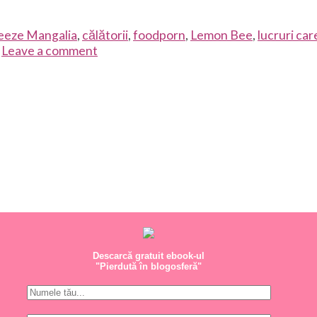
eeze Mangalia
,
călătorii
,
foodporn
,
Lemon Bee
,
lucruri car
Leave a comment
Descarcă gratuit ebook-ul
"Pierdută în blogosferă"