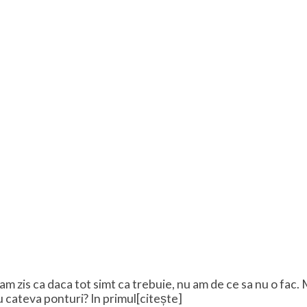
am zis ca daca tot simt ca trebuie, nu am de ce sa nu o fac. 
u cateva ponturi? In primul[citește]