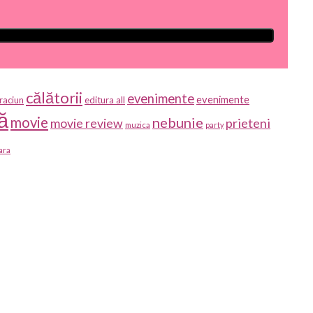
călătorii
evenimente
evenimente
raciun
editura all
ă
movie
nebunie
prieteni
movie review
muzica
party
ara