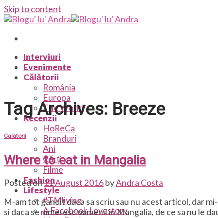
Skip to content
Interviuri
Evenimente
Călătorii
România
Europa
Tag Archives:
Breeze
The World
Recenzii
HoReCa
Calatorii
Branduri
Ani
Where to eat in Mangalia
Cărți
Filme
Fashion
Posted on
11 August 2016
by
Andra Costa
Lifestyle
#TMliving
M-am tot gandit daca sa scriu sau nu acest articol, dar mi-
A Facebook Lovestory
si daca se nimeresc oamenii in Mangalia, de ce sa nu le da