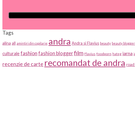
Tags
andra
alina
all
Andra si Flavius
beauty
amintiri din copilarie
beauty blogger
film
fashion
fashion blogger
iarna
culturale
foodporn
Flavius
hateg
recomandat de andra
recenzie de carte
road 