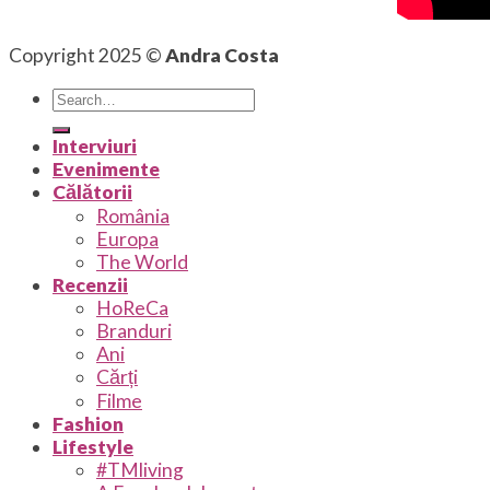
Copyright 2025 ©
Andra Costa
Interviuri
Evenimente
Călătorii
România
Europa
The World
Recenzii
HoReCa
Branduri
Ani
Cărți
Filme
Fashion
Lifestyle
#TMliving