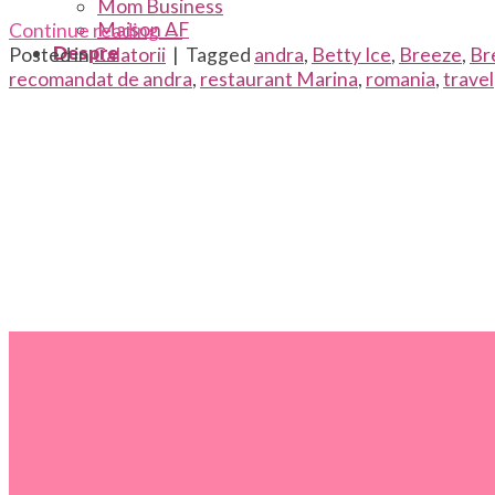
Mom Business
Maison AF
Continue reading
→
Despre
Posted in
Calatorii
|
Tagged
andra
,
Betty Ice
,
Breeze
,
Br
recomandat de andra
,
restaurant Marina
,
romania
,
travel