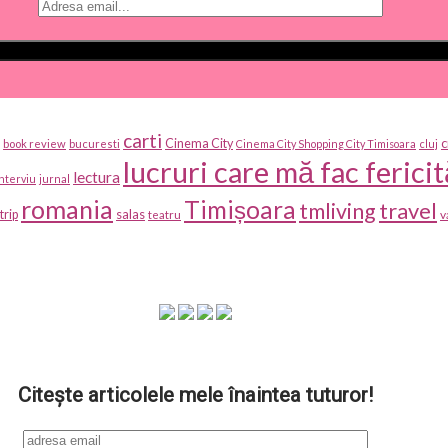
carti
c
Cinema City
book review
bucuresti
Cinema City Shopping City Timisoara
cluj
lucruri care mă fac fericit
lectura
interviu
jurnal
romania
Timișoara
travel
tmliving
salas
trip
v
teatru
Citește articolele mele înaintea tuturor!